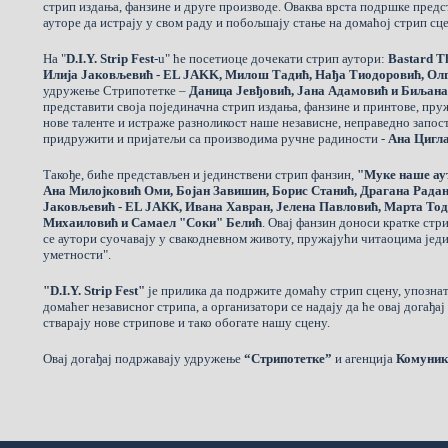
стрип издања, фанзине и друге производе. Оваква врста подршке пред
ауторе да истрају у свом раду и побољшају стање на домаћој стрип сцени
На "
D.I.Y. Strip Fest
-u" ће посетиоце дочекати стрип аутори:
Bastard T
Илија Јаковљевић - EL JAKK, Милош Тадић, Нађа Тиодоровић, О
удружење Стрипотетке –
Даница Јевђовић, Јана Адамовић и Биљана
представити своја појединачна стрип издања, фанзине и принтове, пр
нове таленте и истраже разноликост наше независне, неправедно запос
придружити и пријатељи са производима ручне радиности -
Ана Цигл
Такође, биће представљен и јединствени стрип фанзин,
"Муке наше ау
Ана Милојковић Оми, Бојан Завишин, Борис Станић, Драгана Радан
Јаковљевић - ЕL ЈАКК, Ивана Хавран, Јелена Павловић, Марта То
Михаиловић и Самаел "Соки" Белић
. Овај фанзин доноси кратке ст
се аутори суочавају у свакодневном животу, пружајући читаоцима једи
уметности".
"D.I.Y. Strip Fest"
је прилика да подржите домаћу стрип сцену, упознат
домаћег независног стрипа, а организатори се надају да ће овај догађа
стварају нове стрипове и тако обогате нашу сцену.
Овај догађај подржавају удружење
“Стрипотетке”
и aгенција
Комуник