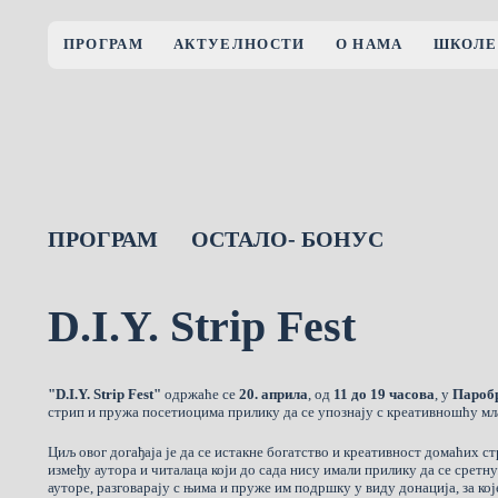
ПРОГРАМ
АКТУЕЛНОСТИ
О НАМА
ШКОЛЕ
ПРОГРАМ
ОСТАЛО- БОНУС
D.I.Y. Strip Fest
"D.I.Y. Strip Fest"
одржаће се
20. априла
, од
11 до 19 часова
, у
Паробр
стрип и пружа посетиоцима прилику да се упознају с креативношћу мл
Циљ овог догађаја је да се истакне богатство и креативност домаћих ст
између аутора и читалаца који до сада нису имали прилику да се сретн
ауторе, разговарају с њима и пруже им подршку у виду донација, за ко