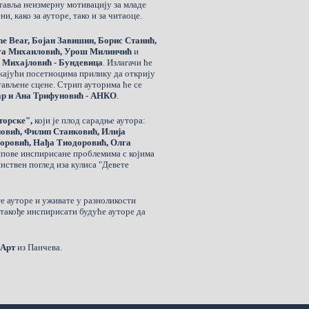
ставља неизмерну мотивацију за младе
, како за ауторе, тако и за читаоце.
he Bear, Бојан Завишин, Борис Станић,
лга Михаиловић, Урош Милинчић
и
 Михајловић - Бундевица
. Излагачи ће
ужајући посетиоцима прилику да открију
тављене сцене. Стрип ауторима ће се
ар и Ана Трифуновић - АНКО
.
торске",
који је плод сарадње аутора:
овић, Филип Станковић, Илија
доровић, Нађа Тиодоровић, Олга
рипове инспирисане проблемима с којима
нствен поглед иза кулиса "Девете
е ауторе и уживате у разноликости
ј такође инспирисати будуће ауторе да
Арт
из Панчева.