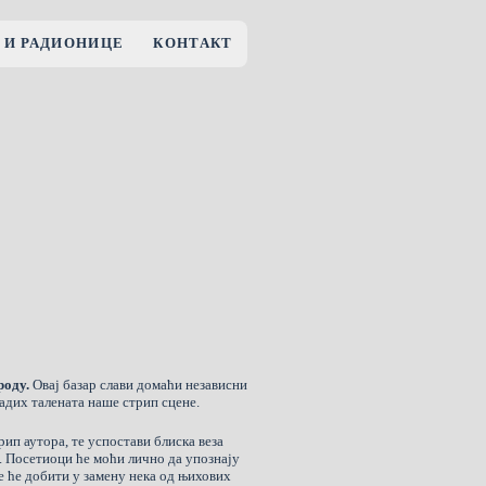
 И РАДИОНИЦЕ
КОНТАКТ
оду.
Овај базар слави домаћи независни
адих талената наше стрип сцене.
рип аутора, те успостави блиска веза
у. Посетиоци ће моћи лично да упознају
је ће добити у замену нека од њихових