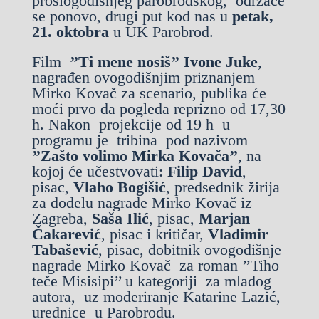
prošlogodišnjeg parobrodskog, održaće
se ponovo, drugi put kod nas u
petak,
21. oktobra
u UK Parobrod.
Film
’’Ti mene nosiš’’
Ivone Juke
,
nagrađen ovogodišnjim priznanjem
Mirko Kovač za scenario, publika će
moći prvo da pogleda reprizno od 17,30
h. Nakon projekcije od 19 h u
programu je tribina pod nazivom
’’Zašto volimo Mirka Kovača’’
, na
kojoj će učestvovati:
Filip David
,
pisac,
Vlaho Bogišić
, predsednik žirija
za dodelu nagrade Mirko Kovač iz
Zagreba,
Saša Ilić
, pisac,
Marjan
Čakarević
, pisac i kritičar,
Vladimir
Tabašević
, pisac, dobitnik ovogodišnje
nagrade Mirko Kovač za roman ’’Tiho
teče Misisipi’’ u kategoriji za mladog
autora, uz moderiranje Katarine Lazić,
urednice u Parobrodu.