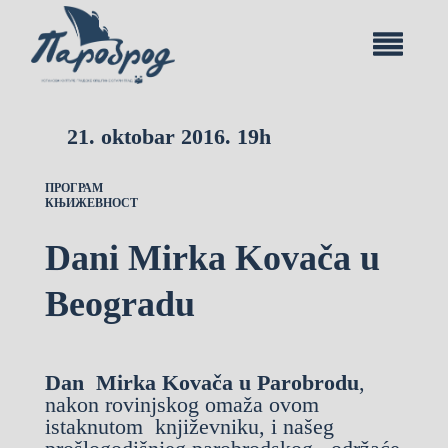
21. oktobar 2016. 19h
ПРОГРАМ
КЊИЖЕВНОСТ
Dani Mirka Kovača u
Beogradu
Dan Mirka Kovača u Parobrodu
,
nakon rovinjskog omaža ovom
istaknutom književniku, i našeg