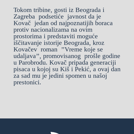
Tokom tribine, gosti iz Beograda i
Zagreba podsetiće javnost da je
Kovač jedan od najpoznatijih boraca
protiv nacionalizama na ovim
prostorima i predstaviti moguće
iščitavanje istorije Beograda, kroz
Kovačev roman ’’Vreme koje se
udaljava’’, promovisanog prošle godine
u Parobrodu. Kovač pripada generaciji
pisaca u kojoj su Kiš i Pekić, a ovaj dan
za sad mu je jedini spomen u našoj
prestonici.