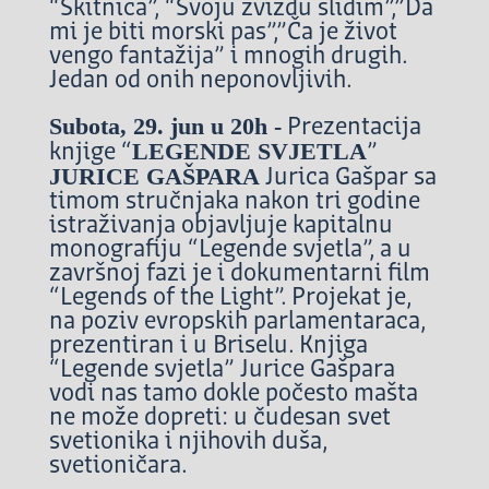
“Skitnica”, “Svoju zvizdu slidim”,”Da
mi je biti morski pas”,”Ča je život
vengo fantažija” i mnogih drugih.
Jedan od onih neponovljivih.
Subota, 29. jun u 20h -
Prezentacija
LEGENDE SVJETLA
knjige “
”
JURICE GAŠPARA
Jurica Gašpar sa
timom stručnjaka nakon tri godine
istraživanja objavljuje kapitalnu
monografiju “Legende svjetla”, a u
završnoj fazi je i dokumentarni film
“Legends of the Light”. Projekat je,
na poziv evropskih parlamentaraca,
prezentiran i u Briselu. Knjiga
“Legende svjetla” Jurice Gašpara
vodi nas tamo dokle počesto mašta
ne može dopreti: u čudesan svet
svetionika i njihovih duša,
svetioničara.