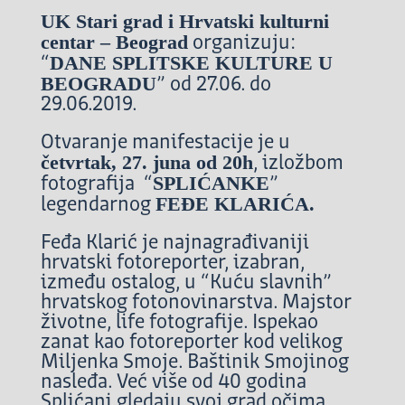
UK Stari grad i Hrvatski kulturni
centar – Beograd
organizuju:
DANE SPLITSKE KULTURE U
“
BEOGRADU
” od 27.06. do
29.06.2019.
Otvaranje manifestacije je u
četvrtak, 27. juna od 20h
, izložbom
SPLIĆANKE
fotografija “
”
FEĐE KLARIĆA.
legendarnog
Feđa Klarić je najnagrađivaniji
hrvatski fotoreporter, izabran,
između ostalog, u “Kuću slavnih”
hrvatskog fotonovinarstva. Majstor
životne, life fotografije. Ispekao
zanat kao fotoreporter kod velikog
Miljenka Smoje. Baštinik Smojinog
nasleđa. Već više od 40 godina
Splićani gledaju svoj grad očima