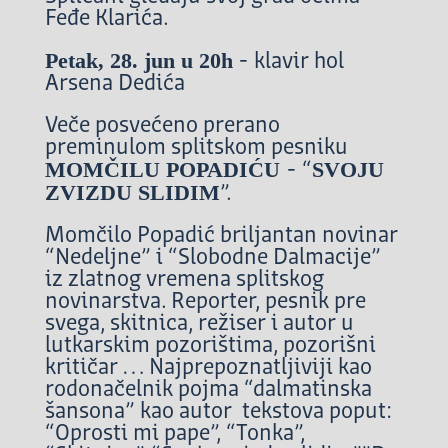
Feđe Klarića.
Petak, 28. jun u 20h
- klavir hol
Arsena Dedića
Veče posvećeno prerano
preminulom splitskom pesniku
MOMČILU POPADIĆU
SVOJU
- “
ZVIZDU SLIDIM
”.
Momčilo Popadić briljantan novinar
“Nedeljne” i “Slobodne Dalmacije”
iz zlatnog vremena splitskog
novinarstva. Reporter, pesnik pre
svega, skitnica, režiser i autor u
lutkarskim pozorištima, pozorišni
kritičar … Najprepoznatljiviji kao
rodonačelnik pojma “dalmatinska
šansona” kao autor tekstova poput:
“Oprosti mi pape”, “Tonka”,