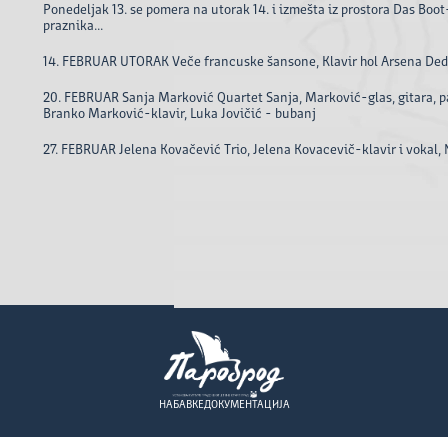
Ponedeljak 13. se pomera na utorak 14. i izmešta iz prostora Das Boot
praznika...
14. FEBRUAR UTORAK Veče francuske šansone, Klavir hol Arsena D
20. FEBRUAR Sanja Marković Quartet Sanja, Marković-glas, gitara, pa
Branko Marković-klavir, Luka Jovičić - bubanj
27. FEBRUAR Jelena Kovačević Trio, Jelena Kovacevič-klavir i vokal,
НАБАВКЕ
ДОКУМЕНТАЦИЈА