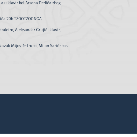
-a u klavir hol Arsena Dedića zbog
edića 20h TZOOTZOONGA
ndeiro, Aleksandar Grujić-klavir,
 Novak Mijović-truba, Milan Sarić-bas