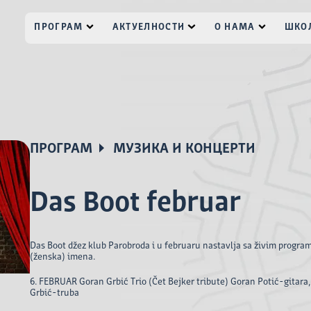
ПРОГРАМ
АКТУЕЛНОСТИ
О НАМА
ШКОЛ
ПРОГРАМ
МУЗИКА И КОНЦЕРТИ
Das Boot februar
Das Boot džez klub Parobroda i u februaru nastavlja sa živim prog
(ženska) imena.
6. FEBRUAR Goran Grbić Trio (Čet Bejker tribute) Goran Potić-gitara
Grbić-truba