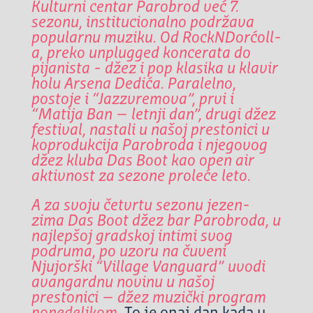
Kulturni centar Parobrod već 7.
sezonu, institucionalno podržava
popularnu muziku. Od RockNDorćoll-
a, preko unplugged koncerata do
pijanista - džez i pop klasika u klavir
holu Arsena Dedića. Paralelno,
postoje i “Jazzvremova”, prvi i
“Matija Ban – letnji dan”, drugi džez
festival, nastali u našoj prestonici u
koprodukcija Parobroda i njegovog
džez kluba Das Boot kao open air
aktivnost za sezone proleće leto.
A za svoju četvrtu sezonu jezen-
zima Das Boot džez bar Parobroda, u
najlepšoj gradskoj intimi svog
podruma, po uzoru na čuveni
Njujorški “Village Vanguard” uvodi
avangardnu novinu u našoj
prestonici – džez muzički program