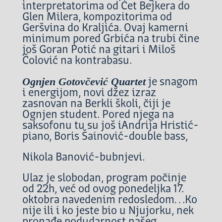
interpretatorima od Čet Bejkera do
Glen Milera, kompozitorima od
Geršvina do Kraljića. Ovaj kamerni
minimum pored Grbića na trubi čine
još
Goran Potić na gitari i Miloš
Čolović na kontrabasu.
Ognjen Gotovčević Quartet
je snagom
i energijom, novi džez izraz
zasnovan na Berkli školi, čiji je
Ognjen student. Pored njega na
saksofonu tu su još i
Andrija Hristić-
piano, Boris Šainović-double bass,
Nikola Banović-bubnjevi.
Ulaz je slobodan, program počinje
od 22h, već od ovog ponedeljka 17.
oktobra navedenim redosledom…Ko
nije ili i ko jeste bio u Njujorku, nek
pronađe podudarnost našeg