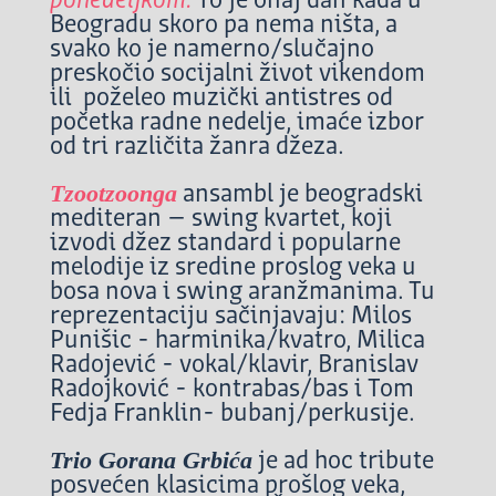
ponedeljkom.
To je onaj dan kada u
Beogradu skoro pa nema ništa, a
svako ko je namerno/slučajno
preskočio socijalni život vikendom
ili poželeo muzički antistres od
početka radne nedelje, imaće izbor
od tri različita žanra džeza.
Tzootzoonga
ansambl je beogradski
mediteran – swing kvartet, koji
izvodi džez standard i popularne
melodije iz sredine proslog veka u
bosa nova i swing aranžmanima. Tu
reprezentaciju sačinjavaju: Milos
Punišic - harminika/kvatro, Milica
Radojević - vokal/klavir, Branislav
Radojković - kontrabas/bas i Tom
Fedja Franklin- bubanj/perkusije.
Trio Gorana Grbića
je ad hoc tribute
posvećen klasicima prošlog veka,