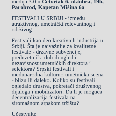
medija 3.0 u
Četvrtak 6. oktobra, 19h,
Parobrod, Kapetan Mišina 6a
FESTIVALI U SRBIJI - između
atraktivnog, umetnički relevantnog i
održivog
Festivali kao deo kreativnih industrija u
Srbiji. Šta je najvažnije za kvalitetne
festivale - drzavne subvencije,
preduzetnički duh ili ugled i
nezavisnost umetničkih direktora i
selektora? Srpski festivali i
međunarodna kulturno-umetnička scena
- blizu ili daleko. Koliko su festivali
ogledalo drustva, pokretači društvenog
dijaloga i mobilizatori. Da li je moguća
decentralizacija festivala na
siromašnom srpskom tržištu?
Učestvuju: