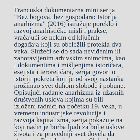
Francuska dokumentarna mini serija
"Bez bogova, bez gospodara: Istorija
anarhizma" (2016) istražuje poreklo i
razvoj anarhističke misli i prakse,
vraćajući se nekim od ključnih
događaja koji su obeležili protekla dva
veka. Služeći se do sada neviđenim ili
zaboravljenim arhivskim snimcima, kao
i dokumentima i mišljenjima istoričara,
esejista i teroretičara, serija govori o
istoriji pokreta koji je od svog nastanka
prožimao svet duhom slobode i pobune.
Opisujući rađanje anarhizma iz užasnih
društvenih uslova kojima su bili
izloženi radnici na početku 19. veka, u
vremenu industrijske revolucije i
razvoja kapitalizma, serija pokazuje na
koji način je borba ljudi za bolje uslove
života i za pravedniji svet dovela da