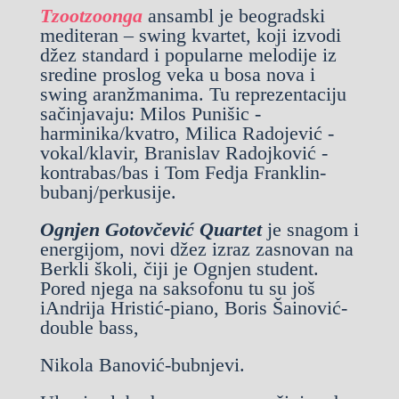
Tzootzoonga
ansambl je beogradski
mediteran – swing kvartet, koji izvodi
džez standard i popularne melodije iz
sredine proslog veka u bosa nova i
swing aranžmanima. Tu reprezentaciju
sačinjavaju: Milos Punišic -
harminika/kvatro, Milica Radojević -
vokal/klavir, Branislav Radojković -
kontrabas/bas i Tom Fedja Franklin-
bubanj/perkusije.
Ognjen Gotovčević Quartet
je snagom i
energijom, novi džez izraz zasnovan na
Berkli školi, čiji je Ognjen student.
Pored njega na saksofonu tu su još
i
Andrija Hristić-piano, Boris Šainović-
double bass,
Nikola Banović-bubnjevi.