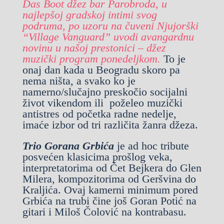
Das Boot džez bar Parobroda, u
najlepšoj gradskoj intimi svog
podruma, po uzoru na čuveni Njujorški
“Village Vanguard” uvodi avangardnu
novinu u našoj prestonici – džez
muzički program ponedeljkom.
To je
onaj dan kada u Beogradu skoro pa
nema ništa, a svako ko je
namerno/slučajno preskočio socijalni
život vikendom ili poželeo muzički
antistres od početka radne nedelje,
imaće izbor od tri različita žanra džeza.
Trio Gorana Grbića
je ad hoc tribute
posvećen klasicima prošlog veka,
interpretatorima od Čet Bejkera do Glen
Milera, kompozitorima od Geršvina do
Kraljića. Ovaj kamerni minimum pored
Grbića na trubi čine još
Goran Potić na
gitari i Miloš Čolović na kontrabasu.