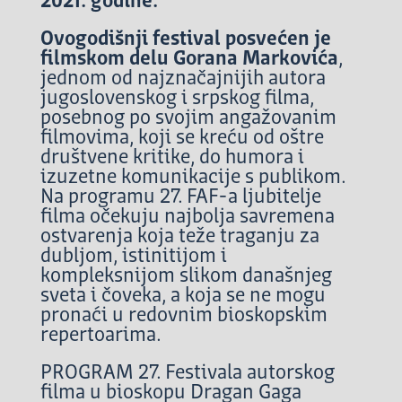
2021. godine.
Ovogodišnji festival posvećen je
filmskom delu Gorana Markovića
,
jednom od najznačajnijih autora
jugoslovenskog i srpskog filma,
posebnog po svojim angažovanim
filmovima, koji se kreću od oštre
društvene kritike, do humora i
izuzetne komunikacije s publikom.
Na programu 27. FAF-a ljubitelje
filma očekuju najbolja savremena
ostvarenja koja teže traganju za
dubljom, istinitijom i
kompleksnijom slikom današnjeg
sveta i čoveka, a koja se ne mogu
pronaći u redovnim bioskopskim
repertoarima.
PROGRAM 27. Festivala autorskog
filma u bioskopu Dragan Gaga