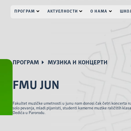
ПРОГРАМ
АКТУЕЛНОСТИ
О НАМА
ШКОЛ
ПРОГРАМ
МУЗИКА И КОНЦЕРТИ
FMU JUN
Fakultet muzičke umetnosti u junu nam donosi čak četri koncerta na
solo pevanja, mladi pijanisti, studenti kamerne muzike raličitih klas
Dedića u Parorodu.