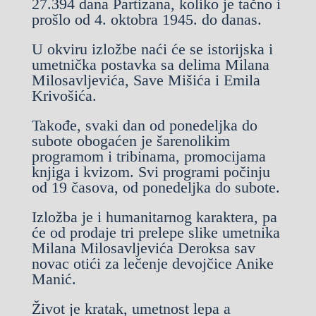
27.394 dana Partizana, koliko je tačno i
prošlo od 4. oktobra 1945. do danas.
U okviru izložbe naći će se istorijska i
umetnička postavka sa delima Milana
Milosavljevića, Save Mišića i Emila
Krivošića.
Takođe, svaki dan od ponedeljka do
subote obogaćen je šarenolikim
programom i tribinama, promocijama
knjiga i kvizom. Svi programi počinju
od 19 časova, od ponedeljka do subote.
Izložba je i humanitarnog karaktera, pa
će od prodaje tri prelepe slike umetnika
Milana Milosavljevića Deroksa sav
novac otići za lečenje devojčice Anike
Manić.
Život je kratak, umetnost lepa a