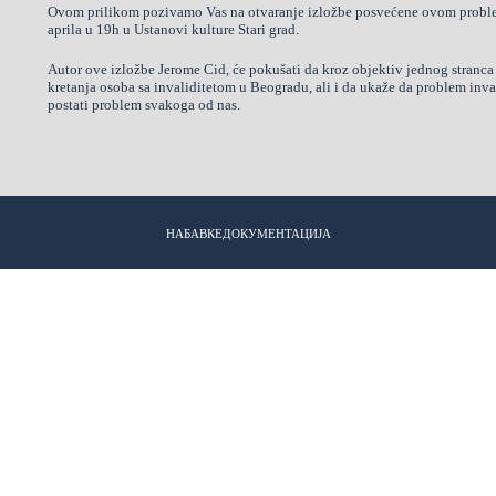
Ovom prilikom pozivamo Vas na otvaranje izložbe posvećene ovom problemu
aprila u 19h u Ustanovi kulture Stari grad.
Autor ove izložbe Jerome Cid, će pokušati da kroz objektiv jednog stranca
kretanja osoba sa invaliditetom u Beogradu, ali i da ukaže da problem inva
postati problem svakoga od nas.
НАБАВКЕ
ДОКУМЕНТАЦИЈА