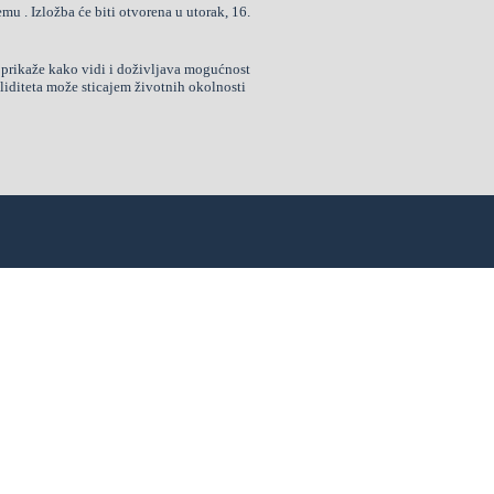
 . Izložba će biti otvorena u utorak, 16.
 prikaže kako vidi i doživljava mogućnost
liditeta može sticajem životnih okolnosti