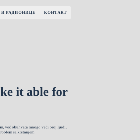
 И РАДИОНИЦЕ
КОНТАКТ
e it able for
om, već obuhvata mnogo veći broj ljudi,
 problem sa kretanjem.