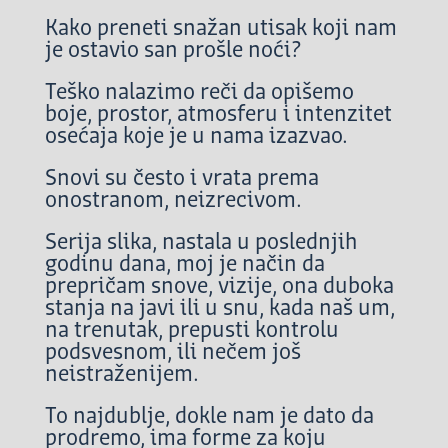
Kako preneti snažan utisak koji nam
je ostavio san prošle noći?
Teško nalazimo reči da opišemo
boje, prostor, atmosferu i intenzitet
osećaja koje je u nama izazvao.
Snovi su često i vrata prema
onostranom, neizrecivom.
Serija slika, nastala u poslednjih
godinu dana, moj je način da
prepričam snove, vizije, ona duboka
stanja na javi ili u snu, kada naš um,
na trenutak, prepusti kontrolu
podsvesnom, ili nečem još
neistraženijem.
To najdublje, dokle nam je dato da
prodremo, ima forme za koju