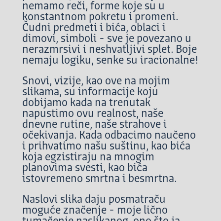
nemamo reči, forme koje su u
konstantnom pokretu i promeni.
Čudni predmeti i bića, oblaci i
dimovi, simboli - sve je povezano u
nerazmrsivi i neshvatljivi splet. Boje
nemaju logiku, senke su iracionalne!
Snovi, vizije, kao ove na mojim
slikama, su informacije koju
dobijamo kada na trenutak
napustimo ovu realnost, naše
dnevne rutine, naše strahove i
očekivanja. Kada odbacimo naučeno
i prihvatimo našu suštinu, kao bića
koja egzistiraju na mnogim
planovima svesti, kao bića
istovremeno smrtna i besmrtna.
Naslovi slika daju posmatraču
moguće značenje - moje lično