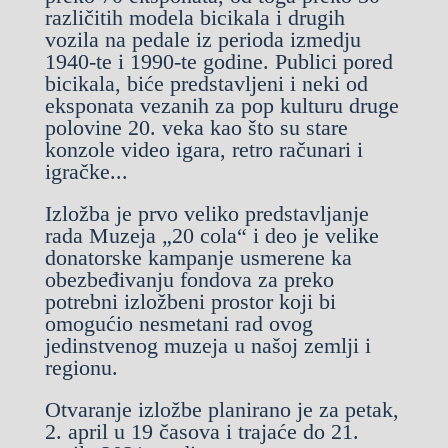
različitih modela bicikala i drugih
vozila na pedale iz perioda izmedju
1940-te i 1990-te godine. Publici pored
bicikala, biće predstavljeni i neki od
eksponata vezanih za pop kulturu druge
polovine 20. veka kao što su stare
konzole video igara, retro računari i
igračke...
Izložba je prvo veliko predstavljanje
rada Muzeja „20 cola“ i deo je velike
donatorske kampanje usmerene ka
obezbeđivanju fondova za preko
potrebni izložbeni prostor koji bi
omogućio nesmetani rad ovog
jedinstvenog muzeja u našoj zemlji i
regionu.
Otvaranje izložbe planirano je za petak,
2. april u 19 časova i trajaće do 21.