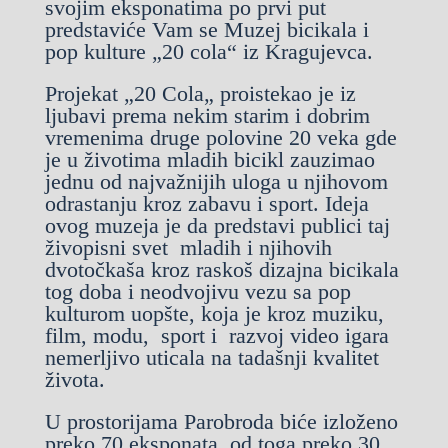
svojim eksponatima po prvi put
predstaviće Vam se Muzej bicikala i
pop kulture „20 cola“ iz Kragujevca.
Projekat „20 Cola„ proistekao je iz
ljubavi prema nekim starim i dobrim
vremenima druge polovine 20 veka gde
je u životima mladih bicikl zauzimao
jednu od najvažnijih uloga u njihovom
odrastanju kroz zabavu i sport. Ideja
ovog muzeja je da predstavi publici taj
živopisni svet mladih i njihovih
dvotočkaša kroz raskoš dizajna bicikala
tog doba i neodvojivu vezu sa pop
kulturom uopšte, koja je kroz muziku,
film, modu, sport i razvoj video igara
nemerljivo uticala na tadašnji kvalitet
života.
U prostorijama Parobroda biće izloženo
preko 70 eksponata, od toga preko 30