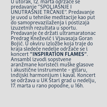
U utorak, 12. marta održaće se
predavanje “SPOLJAŠNJE I
UNUTRAŠNJE TRČANJE”. Predavanje
je uvod u tehnike meditacije kao put
do samoprevazilaženja i postizaja
izuzetnih rezultata u sportu.
Predavanje će držati ultramaratonac
Predrag Knežević i Vjavasaja Goran
Bojić. U okviru izložbe koja traje do
kraja sledeće nedelje održaće se i
koncert
“INSPIRATION FLAMES”
.
Ansambl izvodi sopstvene
aranžmane koristeći muške glasove
i akustične instrumente - gitaru,
indijski harmonijum i kaval. Koncert
se održava u UK Stari grad u nedelju,
17. marta u rano popodne, u 16h.