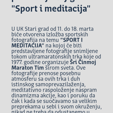
"Sport i meditacija"
U UK Stari grad od 11. do 18. marta
biće otvorena izložba sportskih
fotografija na temu
“SPORT I
MEDITACIJA”
na kojoj će biti
predstavljene fotografije snimljene
tokom ultramaratonskih trka koje od
1977. godine organizuje
Šri Činmoj
Maraton Tim
širom sveta. Ove
fotografije prenose posebnu
atmosferu sa ovih trka i duh
istinskog samoprevazilaženja,
meditativno raspoloženje naspram
dinamizma akcije, kao i poruku da
čak i kada se suočavamo sa velikim
preprekama u sebi i svom okruženju,
nikad ne treba da odustanemo u