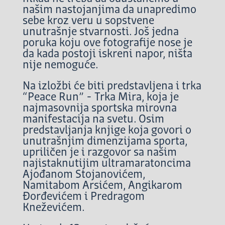
našim nastojanjima da unapredimo
sebe kroz veru u sopstvene
unutrašnje stvarnosti. Još jedna
poruka koju ove fotografije nose je
da kada postoji iskreni napor, ništa
nije nemoguće.
Na izložbi će biti predstavljena i trka
“Peace Run” - Trka Mira, koja je
najmasovnija sportska mirovna
manifestacija na svetu. Osim
predstavljanja knjige koja govori o
unutrašnjim dimenzijama sporta,
upriličen je i razgovor sa našim
najistaknutijim ultramaratoncima
Ajođanom Stojanovićem,
Namitabom Arsićem, Angikarom
Đorđevićem i Predragom
Kneževićem.