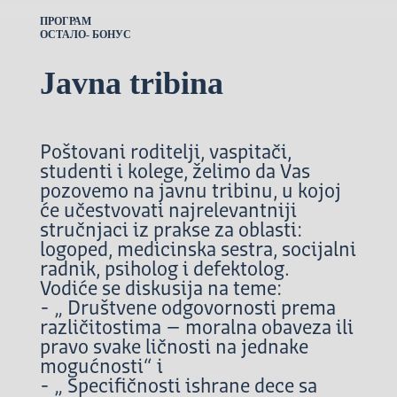
ПРОГРАМ
ОСТАЛО- БОНУС
Javna tribina
Poštovani roditelji, vaspitači,
studenti i kolege, želimo da Vas
pozovemo na javnu tribinu, u kojoj
će učestvovati najrelevantniji
stručnjaci iz prakse za oblasti:
logoped, medicinska sestra, socijalni
radnik, psiholog i defektolog.
Vodiće se diskusija na teme:
- „ Društvene odgovornosti prema
različitostima – moralna obaveza ili
pravo svake ličnosti na jednake
mogućnosti“ i
- „ Specifičnosti ishrane dece sa