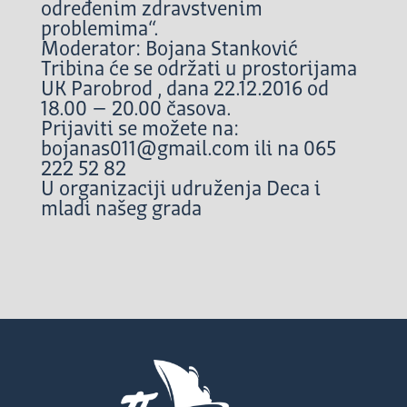
određenim zdravstvenim
problemima“.
Moderator: Bojana Stanković
Tribina će se održati u prostorijama
UK Parobrod , dana 22.12.2016 od
18.00 – 20.00 časova.
Prijaviti se možete na:
bojanas011@gmail.com ili na 065
222 52 82
U organizaciji udruženja Deca i
mladi našeg grada