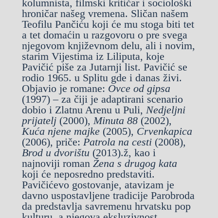
kolumnista, filmski kritičar i sociološki
hroničar našeg vremena. Sličan našem
Teofilu Pančiću koji će mu stoga biti tet
a tet domaćin u razgovoru o pre svega
njegovom književnom delu, ali i novim,
starim Vijestima iz Liliputa, koje
Pavičić piše za Jutarnji list. Pavičić se
rodio 1965. u Splitu gde i danas živi.
Objavio je romane:
Ovce od gipsa
(1997) – za čiji je adaptirani scenario
dobio i Zlatnu Arenu u Puli,
Nedjeljni
prijatelj
(2000),
Minuta 88
(2002),
Kuća njene majke
(2005),
Crvenkapica
(2006), priče:
Patrola na cesti
(2008),
Brod u dvorištu
(2013).ž, kao i
najnoviji roman
Žena s drugog kata
koji će neposredno predstaviti.
Pavičićevo gostovanje, atavizam je
davno uspostavljene tradicije Parobroda
da predstavlja savremenu hrvatsku pop
kulturu, a njegova eksluzivnost