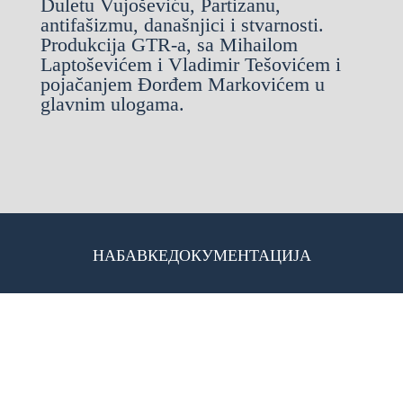
Duletu Vujoševiću, Partizanu,
antifašizmu, današnjici i stvarnosti.
Produkcija
GTR-a, sa Mihailom
Laptoševićem i Vladimir Tešovićem i
pojačanjem Đorđem Markovićem u
glavnim ulogama.
НАБАВКЕ
ДОКУМЕНТАЦИЈА