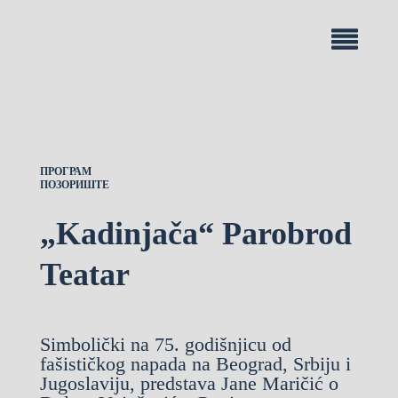
ПРОГРАМ
ПОЗОРИШТЕ
„Kadinjača“ Parobrod
Teatar
Simbolički na 75. godišnjicu od
fašističkog napada na Beograd, Srbiju i
Jugoslaviju, predstava Jane Maričić o