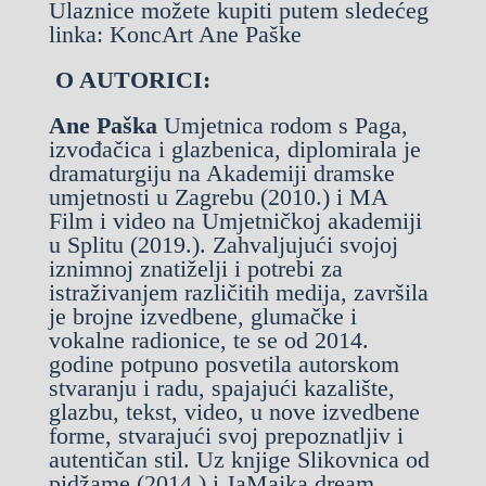
Ulaznice možete kupiti putem sledećeg
linka:
KoncArt Ane Paške
O AUTORICI:
Ane Paška
Umjetnica rodom s Paga,
izvođačica i glazbenica, diplomirala je
dramaturgiju na Akademiji dramske
umjetnosti u Zagrebu (2010.) i MA
Film i video na Umjetničkoj akademiji
u Splitu (2019.). Zahvaljujući svojoj
iznimnoj znatiželji i potrebi za
istraživanjem različitih medija, završila
je brojne izvedbene, glumačke i
vokalne radionice, te se od 2014.
godine potpuno posvetila autorskom
stvaranju i radu, spajajući kazalište,
glazbu, tekst, video, u nove izvedbene
forme, stvarajući svoj prepoznatljiv i
autentičan stil. Uz knjige Slikovnica od
pidžame (2014.) i JaMajka dream