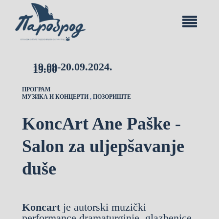
19.09-20.09.2024.
19.00
ПРОГРАМ
МУЗИКА И КОНЦЕРТИ
,
ПОЗОРИШТЕ
KoncArt Ane Paške -
Salon za uljepšavanje
duše
Koncart
je autorski muzički
performance dramaturginje, glazbenice