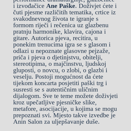
i izvođačice
Ane Paške
. Doživjet ćete i
čuti pjesme različitih tematika, crtice iz
svakodnevnog života te igranje s
formom riječi i rečenica uz glazbenu
pratnju harmonike, klavira, cajona i
gitare. Autorica pjeva, recitira, u
ponekim trenucima igra se s glasom i
odlazi u nepoznate glasovne pejzaže,
priča i pjeva o djetinjstvu, obitelji,
stereotipima, o majčinstvu, ljudskoj
gluposti, o novcu, o zlobi, o glazbi i
veselju. Postoji mogućnost da ćete
tijekom koncarta posjetiti paški trg i
susresti se s autentičnim uličnim
dijalogom. Sve te teme možete doživjeti
kroz upečatljive pjesničke slike,
metafore, asocijacije, u kojima se mogu
prepoznati svi. Mjesto takve izvedbe je
Anin Salon za uljepšavanje duše.