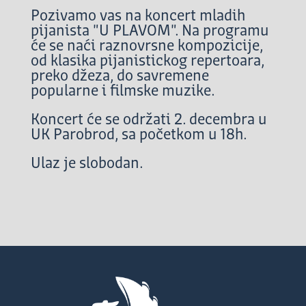
Pozivamo vas na koncert mladih
pijanista "U PLAVOM". Na programu
će se naći raznovrsne kompozicije,
od klasika pijanistickog repertoara,
preko džeza, do savremene
popularne i filmske muzike.
Koncert će se održati 2. decembra u
UK Parobrod, sa početkom u 18h.
Ulaz je slobodan.