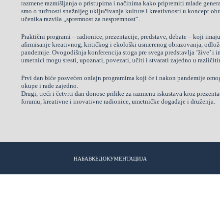
razmene razmišljanja o pristupima i načinima kako pripremiti mlade gener
smo o nužnosti snažnijeg uključivanja kulture i kreativnosti u koncept ob
učenika razvila „spremnost za nespremnost“.
Praktični programi – radionice, prezentacije, predstave, debate – koji imaj
afirmisanje kreativnog, kritičkog i ekološki usmerenog obrazovanja, odlože
pandemije. Ovogodišnja konferencija stoga pre svega predstavlja ’žive’ i i
umetnici mogu sresti, upoznati, povezati, učiti i stvarati zajedno u različi
Prvi dan biće posvećen onlajn programima koji će i nakon pandemije omogu
okupe i rade zajedno.
Drugi, treći i četvrti dan donose prilike za razmenu iskustava kroz prezenta
forumu, kreativne i inovativne radionice, umetničke događaje i druženja.
НАБАВКЕ
ДОКУМЕНТАЦИЈА