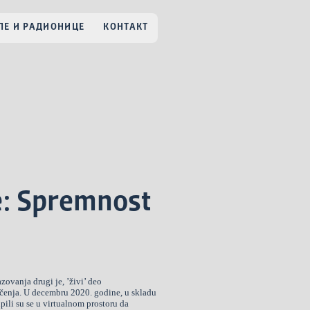
Е И РАДИОНИЦЕ
КОНТАКТ
e: Spremnost
ovanja drugi je, ’živi’ deo
čenja. U decembru 2020. godine, u skladu
pili su se u virtualnom prostoru da