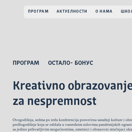
ПРОГРАМ
АКТУЕЛНОСТИ
О НАМА
ШКОЛ
ПРОГРАМ
ОСТАЛО- БОНУС
Kreativno obrazovanj
za nespremnost
Ovogodišnja, sedma po redu konferencija posvećena saradnji kulture i obraz
prošlogodišnje koja se održala u vanrednim uslovima pandemijskih ograni
sa jedino prihvatljivim mogućnostima, umetnici i obrazovni stručnjaci oku