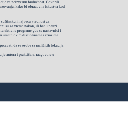
acije za neizvesnu budućnost. Govorili
razovanja, kako bi obrazovna iskustva kod
u suštinsku i najveću vrednost za
ni su za vreme nakon, ili bar u pauzi
nteraktivne programe gde se nastavnici i
tim umetničkim disciplinama i izrazima.
ćavati da se osobe sa različitih lokacija
cije autora i praktičara, razgovore u