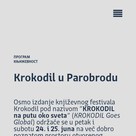
ПРОГРАМ
КЊИЖЕВНОСТ
Krokodil u Parobrodu
Osmo izdanje književnog festivala
Krokodil pod nazivom “
KROKODIL
na putu oko sveta
” (
KROKODIL Goes
Global
) održaće se u petak i
subotu
24. i 25. juna
na već dobro