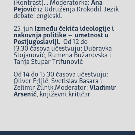
(Kontrast)... Moderatorka:
Ana
Pejović
iz Udruženja Krokodil.
Jezik
debate: engleski.
25. jun
Između čekića ideologije
i
nakovnja politike – umetnost u
Postjugoslaviji
.
Od 12 do
13.30
časova učestvuju: Dubravka
Stojanović, Rumena Bužarovska i
Tanja Stupar Trifunović
Od 14 do 15.30 časova učestvuju:
Oliver Frljić, Svetislav Basara i
Želimir Žilnik.
Moderator:
Vladimir
Arsenić
, književni kritičar