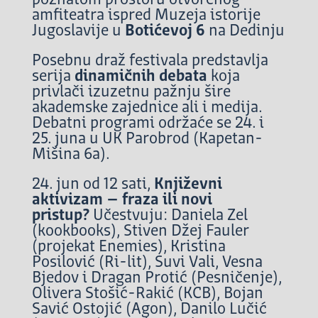
poznatom prostoru otvorenog
amfiteatra ispred Muzeja istorije
Jugoslavije u
Botićevoj 6
na Dedinju
Posebnu draž festivala predstavlja
serija
dinamičnih debata
koja
privlači izuzetnu pažnju šire
akademske zajednice ali i medija.
Debatni programi održaće se 24. i
25. juna u UK Parobrod (Kapetan-
Mišina 6a).
24. jun od 12 sati,
Književni
aktivizam – fraza ili novi
pristup?
Učestvuju: Daniela Zel
(kookbooks), Stiven Džej Fauler
(projekat Enemies), Kristina
Posilović (Ri-lit), Suvi Vali, Vesna
Bjedov i Dragan Protić (Pesničenje),
Olivera Stošić-Rakić (KCB), Bojan
Savić Ostojić (Agon), Danilo Lučić