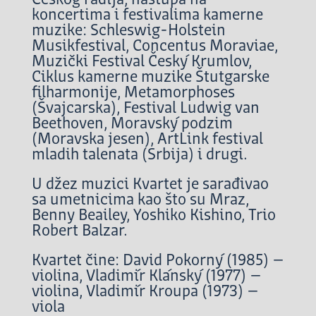
koncertima i festivalima kamerne
muzike: Schleswig-Holstein
Musikfestival, Concentus Moraviae,
Muzički Festival Český Krumlov,
Ciklus kamerne muzike Štutgarske
filharmonije, Metamorphoses
(Švajcarska), Festival Ludwig van
Beethoven, Moravský podzim
(Moravska jesen), ArtLink festival
mladih talenata (Srbija) i drugi.
U džez muzici Kvartet je sarađivao
sa umetnicima kao što su Mraz,
Benny Beailey, Yoshiko Kishino, Trio
Robert Balzar.
Kvartet čine: David Pokorný (1985) –
violina, Vladimír Klánský (1977) –
violina, Vladimír Kroupa (1973) –
viola