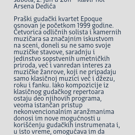
Arsena Dedića
Praški gudački kvartet Epoque
osnovan je početkom 1999 godine.
Četvorica odličnih solista i kamernih
muzičara sa značajnim iskustvom
na sceni, doneli su ne samo svoje
muzičke stavove, saradnju i
jedinstvo sopstvenih umetničkih
priroda, već i vanredan interes za
muzičke žanrove, koji ne pripadaju
samo klasičnoj muzici već i džezu,
roku i fanku. Iako kompozicije iz
klasičnog gudačkog repertoara
ostaju deo njihovih programa,
veoma istančan pristup
nekonvencionalnim aranžmanima
donosi im nove mogućnosti u
korišćenju gudačkih instrumenata i,
u isto vreme, omogućava im da