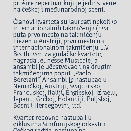
prošire repertoar koji je jedinstvene
na češkoj i međunarodnoj sceni.
Članovi kvarteta su laureati nekoliko
internacionalnih takmičenja (dva
puta prvo mesto na takmičenju
Liezen u Austriji, prvo mesto na
internacionalnom takmičenju L.V
Beethoven za gudačke kvartete,
nagrada Jeunesse Musicale) a
ansambl je učestvovao i na drugim
takmičenjima poput „Paolo
Borciani“. Ansambl je nastupao u
Nemačkoj, Austriji, Švajcarskoj,
Francuskoj, Italiji, Engleskoj, Izraelu,
Japanu, Grčkoj, Holandiji, Poljskoj,
Bosni i Hercegovini, itd.
Kvartet redovno nastupa i u
ciklusima Simfonijskog orkestra
Češkog radija, nastupa na