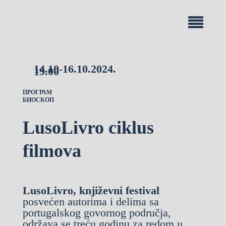
14.10-16.10.2024.
19.00
ПРОГРАМ
БИОСКОП
LusoLivro ciklus
filmova
LusoLivro, književni festival
posvećen autorima i delima sa
portugalskog govornog područja,
održava se treću godinu za redom u