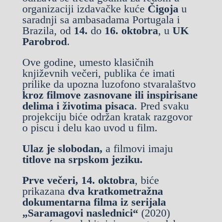
organizaciji izdavačke kuće
Čigoja
u
saradnji sa ambasadama Portugala i
Brazila, od
14.
do
16. oktobra
, u
UK
Parobrod
.
Ove godine, umesto klasičnih
književnih večeri, publika će imati
prilike da upozna luzofono stvaralaštvo
kroz filmove zasnovane ili inspirisane
delima i životima pisaca
. Pred svaku
projekciju biće održan kratak razgovor
o piscu i delu kao uvod u film.
Ulaz je slobodan,
a filmovi imaju
titlove na srpskom jeziku.
Prve večeri, 14. oktobra
, biće
prikazana
dva kratkometražna
dokumentarna filma iz serijala
„
Saramagovi naslednici
“
(2020)