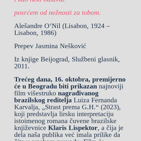
posrćem od nežnosti za tobom.
Alešandre O’Nil (Lisabon, 1924 –
Lisabon, 1986)
Prepev Jasmina Nešković
Iz knjige Beijograd, Službeni glasnik,
2011.
Trećeg dana, 16. oktobra, premijerno
će u Beogradu biti prikazan
najnoviji
film višestruko
nagrađivanog
brazilskog reditelja
Luiza Fernanda
Karvalja, „Strast prema G.H.“ (2023),
koji predstavlja lirsku interpretaciju
istoimenog romana čuvene brazilske
književnice
Klaris Lispektor
, a čija je
dela naša publika već imala prilike da