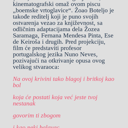
kinematografski omaž ovom piscu
„boemske vrtoglavice“. Žoao Boteljo je
takođe reditelj koji je puno svojih
ostvarenja vezao za književnost, sa
odličnim adaptacijama dela Žozea
Saramaga, Fernana Mendesa Pinta, Ese
de Keiroša i drugih. Pred projekciju,
film će predstaviti profesor
portugalskog jezika Nuno Neves,
pozivajući na otkrivanje opusa ovog
velikog stvaraoca:
Na ovoj krivini tako blagoj i britkoj kao
bol
koja će postati koja već jeste tvoj
nestanak
govorim ti zbogom
i kao neki balavac