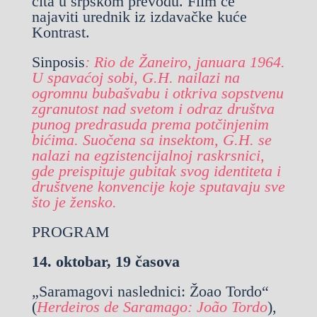
čita u srpskom prevodu. Film će
najaviti urednik iz izdavačke kuće
Kontrast.
Sinposis
: Rio de Žaneiro, januara 1964.
U spavaćoj sobi, G.H. nailazi na
ogromnu bubašvabu i otkriva sopstvenu
zgranutost nad svetom i odraz društva
punog predrasuda prema pot
činjenim
bićima. Suočena sa insektom, G.H. se
nalazi na egzistencijalnoj raskrsnici,
gde preispituje gubitak svog identiteta i
društvene konvencije koje sputavaju sve
što je žensko.
PROGRAM
14. oktobar, 19 časova
„Saramagovi naslednici: Žoao Tordo“
(
Herdeiros de Saramago: João Tordo
),