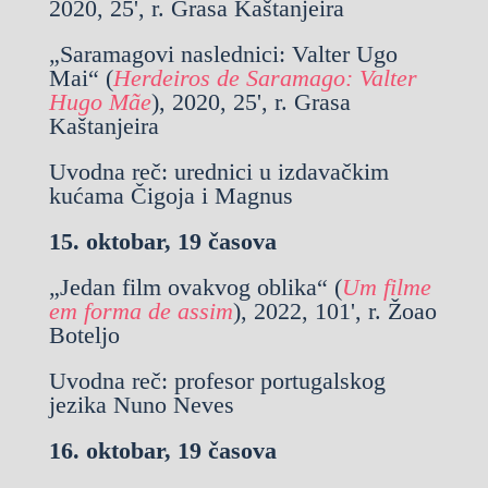
2020, 25', r. Grasa Kaštanjeira
„Saramagovi naslednici: Valter Ugo
Mai“ (
Herdeiros de Saramago: Valter
Hugo Mãe
), 2020, 25', r. Grasa
Kaštanjeira
Uvodna reč: urednici u izdavačkim
kućama Čigoja i Magnus
15. oktobar, 19 časova
„Jedan film ovakvog oblika“ (
Um filme
em forma de assim
), 2022, 101', r. Žoao
Boteljo
Uvodna reč: profesor portugalskog
jezika Nuno Neves
16. oktobar, 19 časova