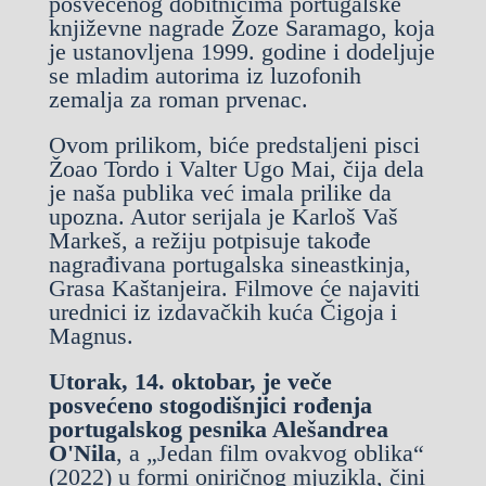
posvećenog dobitnicima portugalske
književne nagrade Žoze Saramago, koja
je ustanovljena 1999. godine i dodeljuje
se mladim autorima iz luzofonih
zemalja za roman prvenac.
Ovom prilikom, biće predstaljeni pisci
Žoao Tordo i Valter Ugo Mai, čija dela
je naša publika već imala prilike da
upozna. Autor serijala je Karloš Vaš
Markeš, a režiju potpisuje takođe
nagrađivana portugalska sineastkinja,
Grasa Kaštanjeira. Filmove će najaviti
urednici iz izdavačkih kuća Čigoja i
Magnus.
Utorak, 14. oktobar, je veče
posvećeno stogodišnjici rođenja
portugalskog pesnika Alešandrea
O'Nila
, a „Jedan film ovakvog oblika“
(2022) u formi oniričnog mjuzikla, čini