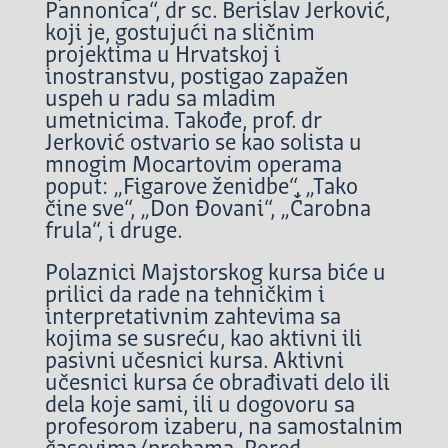
Pannonica“, dr sc. Berislav Jerković,
koji je, gostujući na sličnim
projektima u Hrvatskoj i
inostranstvu, postigao zapažen
uspeh u radu sa mladim
umetnicima. Takođe, prof. dr
Jerković ostvario se kao solista u
mnogim Mocartovim operama
poput: „Figarove ženidbe“, „Tako
čine sve“, „Don Đovani“, „Čarobna
frula“, i druge.
Polaznici Majstorskog kursa biće u
prilici da rade na tehničkim i
interpretativnim zahtevima sa
kojima se susreću, kao aktivni ili
pasivni učesnici kursa. Aktivni
učesnici kursa će obrađivati delo ili
dela koje sami, ili u dogovoru sa
profesorom izaberu, na samostalnim