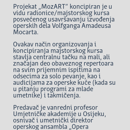
Projekat „MozART“ koncipiran je u
vidu radionice/majstorskog kursa
posvećenog usavršavanju izvođenja
operskih dela Volfganga Amadeusa
Mocarta.
Ovakav način organizovanja i
koncipiranja majstorskog kursa
stavlja centralnu tačku na mali, ali
značajan deo obaveznog repertoara
na svim prijemnim ispitima na
odsecima za solo pevanje, kao i
audicijama za operske kuće (kada su
u pitanju programi za mlade
umetnike) i takmičenja.
Predavač je vanredni profesor
Umjetničke akademije u Osijeku,
osnivač i umetnički direktor
operskog ansambla „Opera