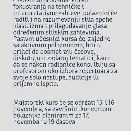
časovima/probama. Pored
fokusiranja na tehničke i
interpretativne zahteve, polaznici će
raditi i na razumevanju stila epohe
klasicizma i prilagođavanje glasa
određenim stilskim zahtevima.
Pasivni učesnici kursa će, zajedno
sa aktivnim polaznicima, biti u
prilici da posmatraju časove,
diskutuju o zadatoj tematici, kao i
da se nakon radionice konsultuju sa
profesorom oko izbora repertoara za
svoje solo nastupe, audicije ili
prijemne ispite.
Majstorski kurs će se održati 15. i 16.
novembra, sa završnim koncertom
polaznika planiranim za 17.
novembar u 19 časova.