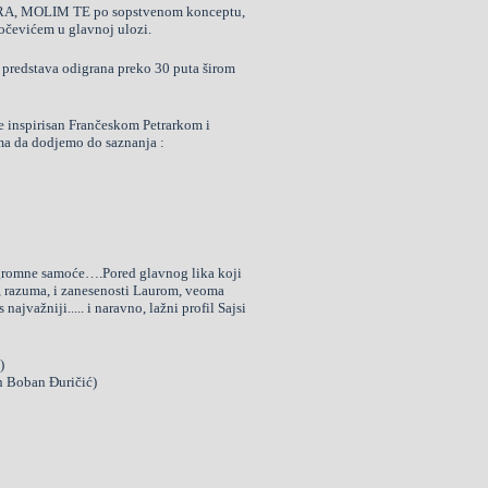
LAURA, MOLIM TE po sopstvenom konceptu,
očevićem u glavnoj ulozi.
 predstava odigrana preko 30 puta širom
inspirisan Frančeskom Petrarkom i
ma da dodjemo do saznanja :
ogromne samoće….Pored glavnog lika koji
ti, razuma, i zanesenosti Laurom, veoma
jvažniji..... i naravno, lažni profil Sajsi
)
n Boban Đuričić)