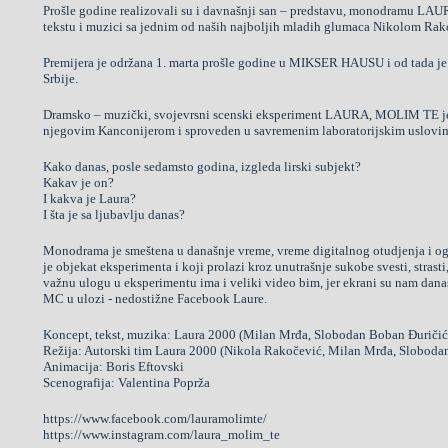
Prošle godine realizovali su i davnašnji san – predstavu, monodramu 
tekstu i muzici sa jednim od naših najboljih mladih glumaca Nikolom Rak
Premijera je održana 1. marta prošle godine u MIKSER HAUSU i od tada je
Srbije.
Dramsko – muzički, svojevrsni scenski eksperiment LAURA, MOLIM TE je 
njegovim Kanconijerom i sproveden u savremenim laboratorijskim uslovi
Kako danas, posle sedamsto godina, izgleda lirski subjekt?
Kakav je on?
I kakva je Laura?
I šta je sa ljubavlju danas?
Monodrama je smeštena u današnje vreme, vreme digitalnog otudjenja i 
je objekat eksperimenta i koji prolazi kroz unutrašnje sukobe svesti, stras
važnu ulogu u eksperimentu ima i veliki video bim, jer ekrani su nam danas na
MC u ulozi - nedostižne Facebook Laure.
Koncept, tekst, muzika: Laura 2000 (Milan Mrđa, Slobodan Boban Đuričić
Režija: Autorski tim Laura 2000 (Nikola Rakočević, Milan Mrđa, Sloboda
Animacija: Boris Eftovski
Scenografija: Valentina Poprža
https://www.facebook.com/lauramolimte/
https://www.instagram.com/laura_molim_te