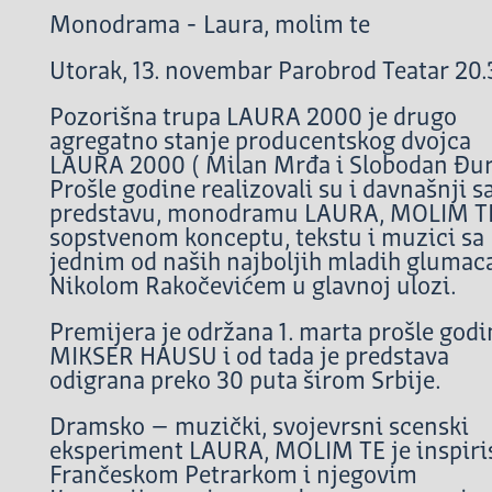
Monodrama - Laura, molim te
Utorak, 13. novembar Parobrod Teatar 20
Pozorišna trupa LAURA 2000 je drugo
agregatno stanje producentskog dvojca
LAURA 2000 ( Milan Mrđa i Slobodan Đur
Prošle godine realizovali su i davnašnji s
predstavu, monodramu LAURA, MOLIM T
sopstvenom konceptu, tekstu i muzici sa
jednim od naših najboljih mladih glumac
Nikolom Rakočevićem u glavnoj ulozi.
Premijera je održana 1. marta prošle godi
MIKSER HAUSU i od tada je predstava
odigrana preko 30 puta širom Srbije.
Dramsko – muzički, svojevrsni scenski
eksperiment LAURA, MOLIM TE je inspiri
Frančeskom Petrarkom i njegovim