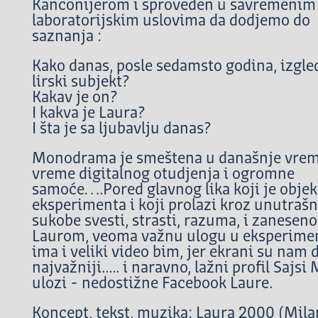
Kanconijerom i sproveden u savremenim
laboratorijskim uslovima da dodjemo do
saznanja :
Kako danas, posle sedamsto godina, izgle
lirski subjekt?
Kakav je on?
I kakva je Laura?
I šta je sa ljubavlju danas?
Monodrama je smeštena u današnje vrem
vreme digitalnog otudjenja i ogromne
samoće….Pored glavnog lika koji je objek
eksperimenta i koji prolazi kroz unutrašn
sukobe svesti, strasti, razuma, i zaneseno
Laurom, veoma važnu ulogu u eksperime
ima i veliki video bim, jer ekrani su nam 
najvažniji..... i naravno, lažni profil Sajsi
ulozi - nedostižne Facebook Laure.
Koncept, tekst, muzika: Laura 2000 (Mila