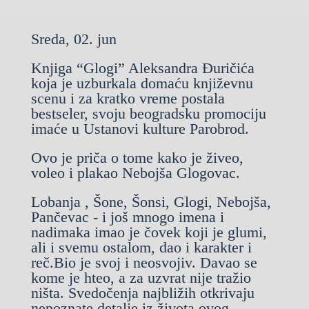
Sreda, 02. jun
Knjiga “Glogi” Aleksandra Đuričića
koja je uzburkala domaću književnu
scenu i za kratko vreme postala
bestseler, svoju beogradsku promociju
imaće u Ustanovi kulture Parobrod.
Ovo je priča o tome kako je živeo,
voleo i plakao Nebojša Glogovac.
Lobanja , Šone, Šonsi, Glogi, Nebojša,
Pančevac - i još mnogo imena i
nadimaka imao je čovek koji je glumi,
ali i svemu ostalom, dao i karakter i
reč.Bio je svoj i neosvojiv. Davao se
kome je hteo, a za uzvrat nije tražio
ništa. Svedočenja najbližih otkrivaju
nepoznate detalje iz života ovog