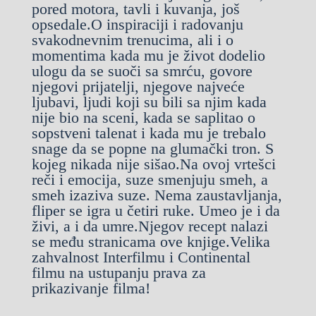
pored motora, tavli i kuvanja, još
opsedale.O inspiraciji i radovanju
svakodnevnim trenucima, ali i o
momentima kada mu je život dodelio
ulogu da se suoči sa smrću, govore
njegovi prijatelji, njegove najveće
ljubavi, ljudi koji su bili sa njim kada
nije bio na sceni, kada se saplitao o
sopstveni talenat i kada mu je trebalo
snage da se popne na glumački tron. S
kojeg nikada nije sišao.Na ovoj vrtešci
reči i emocija, suze smenjuju smeh, a
smeh izaziva suze. Nema zaustavljanja,
fliper se igra u četiri ruke. Umeo je i da
živi, a i da umre.Njegov recept nalazi
se među stranicama ove knjige.Velika
zahvalnost Interfilmu i Continental
filmu na ustupanju prava za
prikazivanje filma!