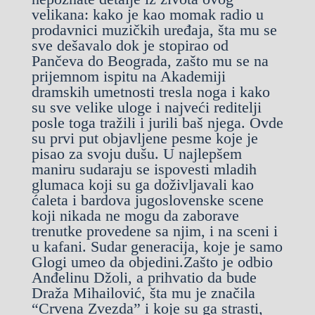
velikana: kako je kao momak radio u
prodavnici muzičkih uređaja, šta mu se
sve dešavalo dok je stopirao od
Pančeva do Beograda, zašto mu se na
prijemnom ispitu na Akademiji
dramskih umetnosti tresla noga i kako
su sve velike uloge i najveći reditelji
posle toga tražili i jurili baš njega. Ovde
su prvi put objavljene pesme koje je
pisao za svoju dušu. U najlepšem
maniru sudaraju se ispovesti mladih
glumaca koji su ga doživljavali kao
ćaleta i bardova jugoslovenske scene
koji nikada ne mogu da zaborave
trenutke provedene sa njim, i na sceni i
u kafani. Sudar generacija, koje je samo
Glogi umeo da objedini.Zašto je odbio
Anđelinu Džoli, a prihvatio da bude
Draža Mihailović, šta mu je značila
“Crvena Zvezda” i koje su ga strasti,