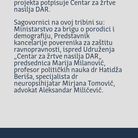
projekta potpisuje Centar za žrtve
nasilja DAR.
Sagovornici na ovoj tribini su:
Ministarstvo za brigu o porodici i
demografiju, Predstavnik
kancelarije poverenika za zaštitu
ravnopravnosti, ispred Udruženja
„Centar za žrtve nasilja DAR„
predsednica Marija Milanović,
profesor političkih nauka dr Hatidža
Beriša, specijalista dr
neuropsihijatar Mirjana Tomović,
advokat Aleksandar Milićević.