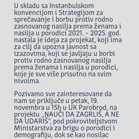
U skladu sa Instanbulskom
konvencijom i Strategijom za
sprečavanje i borbu protiv rodno
zasnovanog nasilja prema ženama i
nasilja u porodici 2021. - 2025. god.
nastala je ideja za projekat, koji ima
za cilj da upozna javnost sa
izazovima, koji se javljaju u borbi
protiv rodno zasnovanog nasilja
prema ženama i nasilja u porodici,
koje je sve više prisutno na svim
nivoima.
Pozivamo sve zainteresovane da
nam se priključe u petak, 19.
novembra u 15h u UK Parobrod, na
projektu „NAUČI DA ZAGRLIŠ, A NE
DA UDARIŠ", pod pokroviteljstvom
Ministarstva za brigu o porodici i
demografiju, dok se kao nosilac