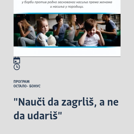
ПРОГРАМ
ОСТАЛО- БОНУС
"Nauči da zagrliš, a ne
da udariš"