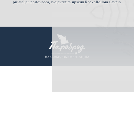
prijatelja i poštovaoca, svojevrsnim srpskim RocknRollom slavnih
НАБАВКЕ
ДОКУМЕНТАЦИЈА