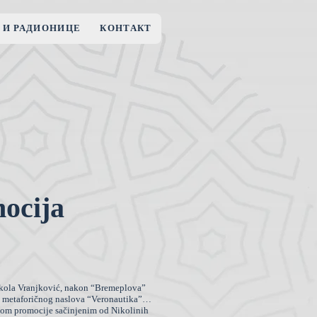
 И РАДИОНИЦЕ
КОНТАКТ
ocija
ikola Vranjković, nakon “Bremeplova”
ako metaforičnog naslova “Veronautika”…
lom promocije sačinjenim od Nikolinih