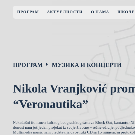
ПРОГРАМ
АКТУЕЛНОСТИ
О НАМА
ШКОЛЕ
ПРОГРАМ
МУЗИКА И КОНЦЕРТИ
Nikola Vranjković prom
“Veronautika”
Nekadašni frontmen kultnog beogradskog sastava Block Out, kantautor N
donosi nam još jedan projekat iz svoje životne – rečne edicije, podjedn
Multimedia music nam predstavlja dvostruki CD sa 15 numera, sa protoko