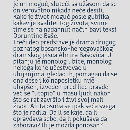
je on moguć, sluteći sa užasom da se
on verovatno nikada neće desiti.
Kako je život moguć posle gubitka,
kakav je kvalitet tog života, svime
time se na nadahnut način bavi tekst
Doruntine Baše.
Treći deo predstave je drama drugog
poznatog bosansko-hercegovačkog
dramskog pisca Almira Bašovića. U
pitanju je monolog ubice, monolog
nekoga ko je učestvovao u
ubijanjima, gledao ih, pomagao da se
ona dese i ko naposletku nije
uhapšen, izveden pred lice pravde,
već se "utopio" u masu ljudi nakon
što se rat završio i živi svoj mali
život. Ali ta osoba se ipak seća svega
što je radila. Da li se kaje, da li
opravdava sebe, da li pokušava da
zaboravi? Ili je možda ponosan?