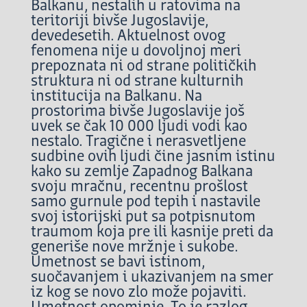
Balkanu, nestalih u ratovima na
teritoriji bivše Jugoslavije,
devedesetih. Aktuelnost ovog
fenomena nije u dovoljnoj meri
prepoznata ni od strane političkih
struktura ni od strane kulturnih
institucija na Balkanu. Na
prostorima bivše Jugoslavije još
uvek se čak 10 000 ljudi vodi kao
nestalo. Tragične i nerasvetljene
sudbine ovih ljudi čine jasnim istinu
kako su zemlje Zapadnog Balkana
svoju mračnu, recentnu prošlost
samo gurnule pod tepih i nastavile
svoj istorijski put sa potpisnutom
traumom koja pre ili kasnije preti da
generiše nove mržnje i sukobe.
Umetnost se bavi istinom,
suočavanjem i ukazivanjem na smer
iz kog se novo zlo može pojaviti.