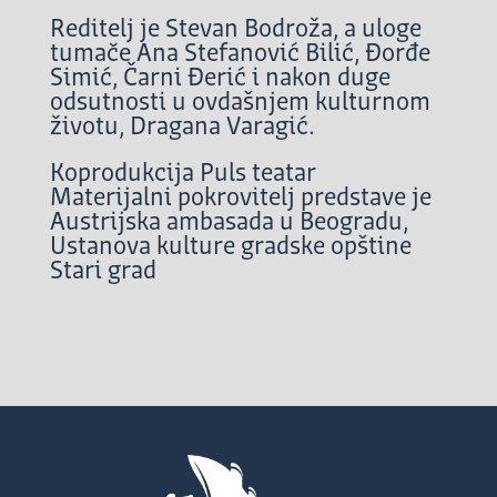
Reditelj je Stevan Bodroža, a uloge
tumače Ana Stefanović Bilić, Đorđe
Simić, Čarni Đerić i nakon duge
odsutnosti u ovdašnjem kulturnom
životu, Dragana Varagić.
Koprodukcija Puls teatar
Materijalni pokrovitelj predstave je
Austrijska ambasada u Beogradu,
Ustanova kulture gradske opštine
Stari grad