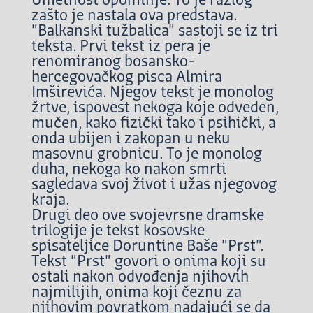
Umetnost opominje. To je razlog
zašto je nastala ova predstava.
"Balkanski tužbalica" sastoji se iz tri
teksta. Prvi tekst iz pera je
renomiranog bosansko-
hercegovačkog pisca Almira
Imširevića. Njegov tekst je monolog
žrtve, ispovest nekoga koje odveden,
mučen, kako fizički tako i psihički, a
onda ubijen i zakopan u neku
masovnu grobnicu. To je monolog
duha, nekoga ko nakon smrti
sagledava svoj život i užas njegovog
kraja.
Drugi deo ove svojevrsne dramske
trilogije je tekst kosovske
spisateljice Doruntine Baše "Prst".
Tekst "Prst" govori o onima koji su
ostali nakon odvođenja njihovih
najmilijih, onima koji čeznu za
njihovim povratkom nadajući se da