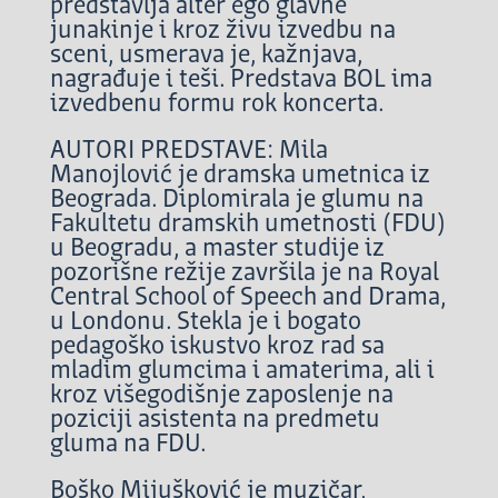
predstavlja alter ego glavne
junakinje i kroz živu izvedbu na
sceni, usmerava je, kažnjava,
nagrađuje i teši. Predstava BOL ima
izvedbenu formu rok koncerta.
AUTORI PREDSTAVE: Mila
Manojlović je dramska umetnica iz
Beograda. Diplomirala je glumu na
Fakultetu dramskih umetnosti (FDU)
u Beogradu, a master studije iz
pozorišne režije završila je na Royal
Central School of Speech and Drama,
u Londonu. Stekla je i bogato
pedagoško iskustvo kroz rad sa
mladim glumcima i amaterima, ali i
kroz višegodišnje zaposlenje na
poziciji asistenta na predmetu
gluma na FDU.
Boško Mijušković je muzičar,