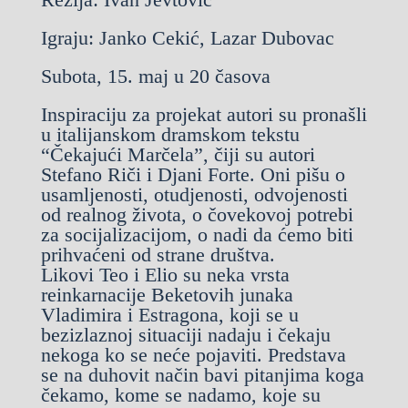
Igraju: Janko Cekić, Lazar Dubovac
Subota, 15. maj u 20 časova
Inspiraciju za projekat autori su pronašli
u italijanskom dramskom tekstu
“Čekajući Marčela”, čiji su autori
Stefano Riči i Djani Forte. Oni pišu o
usamljenosti, otudjenosti, odvojenosti
od realnog života, o čovekovoj potrebi
za socijalizacijom, o nadi da ćemo biti
prihvaćeni od strane društva.
Likovi Teo i Elio su neka vrsta
reinkarnacije Beketovih junaka
Vladimira i Estragona, koji se u
bezizlaznoj situaciji nadaju i čekaju
nekoga ko se neće pojaviti. Predstava
se na duhovit način bavi pitanjima koga
čekamo, kome se nadamo, koje su