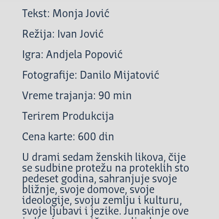
Tekst: Monja Jović
Režija: Ivan Jović
Igra: Andjela Popović
Fotografije: Danilo Mijatović
Vreme trajanja: 90 min
Terirem Produkcija
Cena karte: 600 din
U drami sedam ženskih likova, čije
se sudbine protežu na proteklih sto
pedeset godina, sahranjuje svoje
bližnje, svoje domove, svoje
ideologije, svoju zemlju i kulturu,
svoje ljubavi i jezike. Junakinje ove