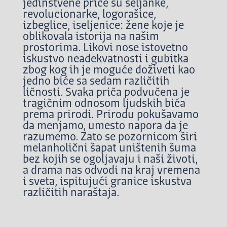
jedinstvene priče su seljanke,
revolucionarke, logorašice,
izbeglice, iseljenice: žene koje je
oblikovala istorija na našim
prostorima. Likovi nose istovetno
iskustvo neadekvatnosti i gubitka
zbog kog ih je moguće doživeti kao
jedno biće sa sedam različitih
ličnosti. Svaka priča podvučena je
tragičnim odnosom ljudskih bića
prema prirodi. Prirodu pokušavamo
da menjamo, umesto napora da je
razumemo. Zato se pozornicom širi
melanholični šapat uništenih šuma
bez kojih se ogoljavaju i naši životi,
a drama nas odvodi na kraj vremena
i sveta, ispitujući granice iskustva
različitih naraštaja.