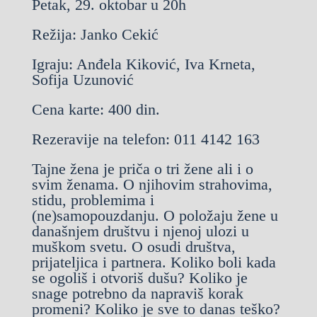
Petak, 29. oktobar u 20h
Režija: Janko Cekić
Igraju: Anđela Kiković, Iva Krneta,
Sofija Uzunović
Cena karte: 400 din.
Rezeravije na telefon: 011 4142 163
Tajne žena je priča o tri žene ali i o
svim ženama. O njihovim strahovima,
stidu, problemima i
(ne)samopouzdanju. O položaju žene u
današnjem društvu i njenoj ulozi u
muškom svetu. O osudi društva,
prijateljica i partnera. Koliko boli kada
se ogoliš i otvoriš dušu? Koliko je
snage potrebno da napraviš korak
promeni? Koliko je sve to danas teško?