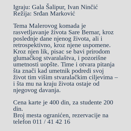
Igraju: Gala Šalipur, Ivan Ninčić
Režija: Srđan Marković
Tema Malerovog komada je
rasvetljavanje života Sare Bernar, kroz
poslednje dane njenog života, ali i
retrospektivno, kroz njene uspomene.
Kroz njen lik, pisac se bavi prirodom
glumačkog stvaralaštva, i pozorišne
umetnosti uopšte. Time i otvara pitanja
šta znači kad umetnik podredi svoj
život tim višim stvaralačkim ciljevima –
i šta mu na kraju života ostaje od
njegovog davanja.
Cena karte je 400 din, za studente 200
din.
Broj mesta ogranićen, rezervacije na
telefon 011 / 41 42 16