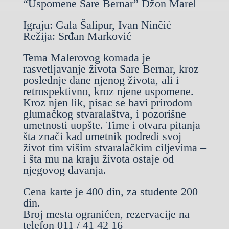
“Uspomene Sare Bernar” Džon Marel
Igraju: Gala Šalipur, Ivan Ninčić
Režija: Srđan Marković
Tema Malerovog komada je
rasvetljavanje života Sare Bernar, kroz
poslednje dane njenog života, ali i
retrospektivno, kroz njene uspomene.
Kroz njen lik, pisac se bavi prirodom
glumačkog stvaralaštva, i pozorišne
umetnosti uopšte. Time i otvara pitanja
šta znači kad umetnik podredi svoj
život tim višim stvaralačkim ciljevima –
i šta mu na kraju života ostaje od
njegovog davanja.
Cena karte je 400 din, za studente 200
din.
Broj mesta ogranićen, rezervacije na
telefon 011 / 41 42 16