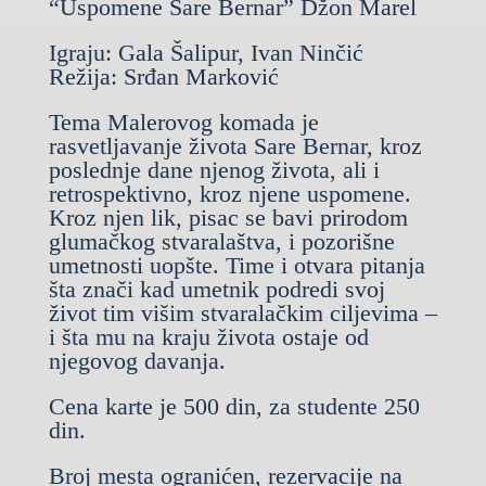
“Uspomene Sare Bernar” Džon Marel
Igraju: Gala Šalipur, Ivan Ninčić
Režija: Srđan Marković
Tema Malerovog komada je
rasvetljavanje života Sare Bernar, kroz
poslednje dane njenog života, ali i
retrospektivno, kroz njene uspomene.
Kroz njen lik, pisac se bavi prirodom
glumačkog stvaralaštva, i pozorišne
umetnosti uopšte. Time i otvara pitanja
šta znači kad umetnik podredi svoj
život tim višim stvaralačkim ciljevima –
i šta mu na kraju života ostaje od
njegovog davanja.
Cena karte je 500 din, za studente 250
din.
Broj mesta ogranićen, rezervacije na