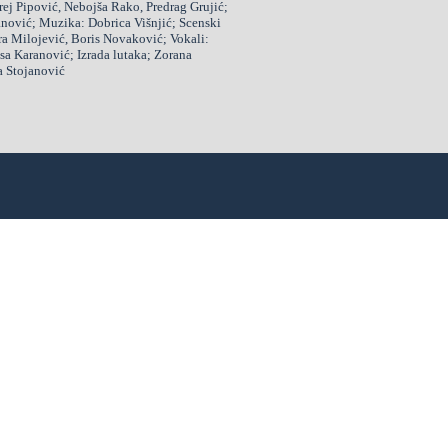
drej Pipović, Nebojša Rako, Predrag Grujić;
anović; Muzika: Dobrica Višnjić; Scenski
era Milojević, Boris Novaković; Vokali:
esa Karanović; Izrada lutaka; Zorana
a Stojanović