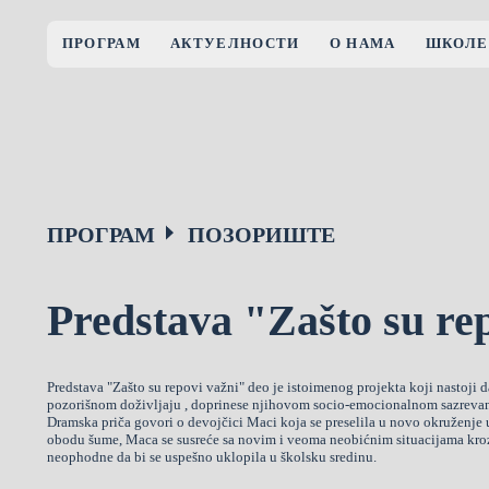
ПРОГРАМ
АКТУЕЛНОСТИ
О НАМА
ШКОЛЕ
ПРОГРАМ
ПОЗОРИШТЕ
Predstava "Zašto su re
Predstava "Zašto su repovi važni" deo je istoimenog projekta koji nastoji d
pozorišnom doživljaju , doprinese njihovom socio-emocionalnom sazrevanj
Dramska priča govori o devojčici Maci koja se preselila u novo okruženje
obodu šume, Maca se susreće sa novim i veoma neobićnim situacijama kroz k
neophodne da bi se uspešno uklopila u školsku sredinu.