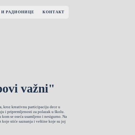
 И РАДИОНИЦЕ
КОНТАКТ
povi važni"
a, kroz kreativnu participaciju dece u
u i pripremljenosti za polazak u školu.
 u kom se oseća usamljeno i nesigurno. Na
oje stiće saznanja i veštine koje su joj