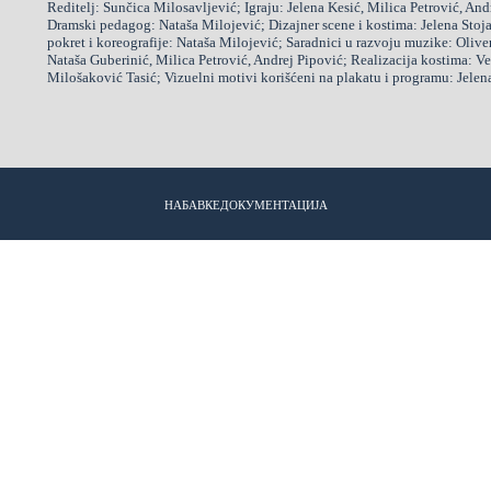
Reditelj: Sunčica Milosavljević; Igraju: Jelena Kesić, Milica Petrović, An
Dramski pedagog: Nataša Milojević; Dizajner scene i kostima: Jelena Stoj
pokret i koreografije: Nataša Milojević; Saradnici u razvoju muzike: Oliv
Nataša Guberinić, Milica Petrović, Andrej Pipović; Realizacija kostima: V
Milošaković Tasić; Vizuelni motivi korišćeni na plakatu i programu: Jelen
НАБАВКЕ
ДОКУМЕНТАЦИЈА