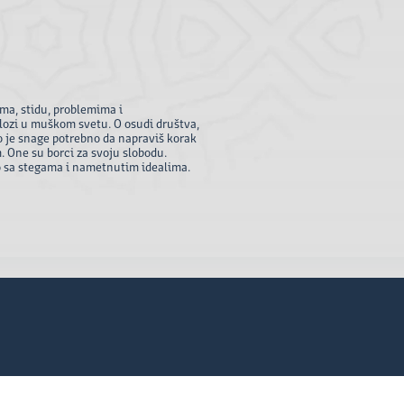
ima, stidu, problemima i
lozi u muškom svetu. O osudi društva,
iko je snage potrebno da napraviš korak
. One su borci za svoju slobodu.
o sa stegama i nametnutim idealima.