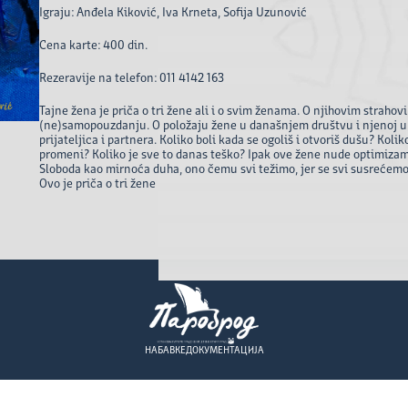
Igraju: Anđela Kiković, Iva Krneta, Sofija Uzunović
Cena karte: 400 din.
Rezeravije na telefon: 011 4142 163
Tajne žena je priča o tri žene ali i o svim ženama. O njihovim strahov
(ne)samopouzdanju. O položaju žene u današnjem društvu i njenoj u
prijateljica i partnera. Koliko boli kada se ogoliš i otvoriš dušu? Kol
promeni? Koliko je sve to danas teško? Ipak ove žene nude optimizam
Sloboda kao mirnoća duha, ono čemu svi težimo, jer se svi susrećem
Ovo je priča o tri žene
НАБАВКЕ
ДОКУМЕНТАЦИЈА