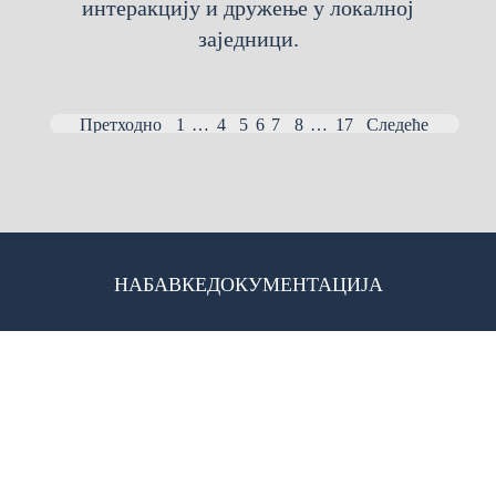
интеракцију и дружење у локалној
заједници.
Претходно
1
…
4
5
6
7
8
…
17
Следеће
НАБАВКЕ
ДОКУМЕНТАЦИЈА