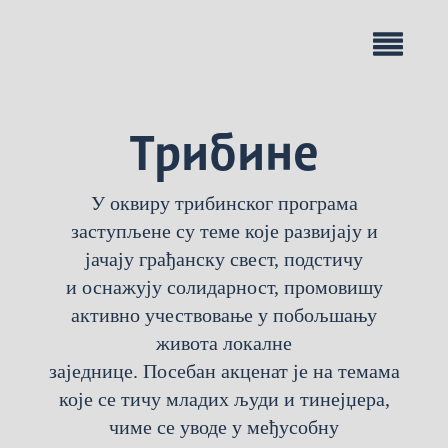
Трибине
У оквиру трибинског програма
заступљене су теме које развијају и
јачају грађанску свест, подстичу
и оснажују солидарност, промовишу
активно учествовање у побољшању
живота локалне
заједнице. Посебан акценат је на темама
које се тичу младих људи и тинејџера,
чиме се уводе у међусобну