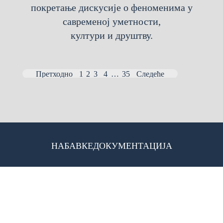
покретање дискусије о феноменима у
савременој уметности,
култури и друштву.
Претходно
1
2
3
4
…
35
Следеће
НАБАВКЕ
ДОКУМЕНТАЦИЈА