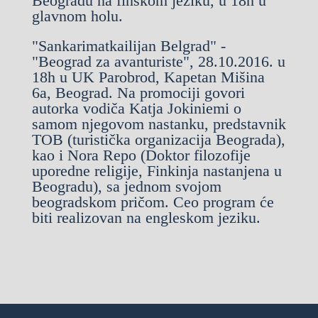
Beogradu na finskom jeziku, u 18h u
glavnom holu.
"Sankarimatkailijan Belgrad" -
"Beograd za avanturiste"
,
28.10.2016. u
18h u UK Parobrod, Kapetan Mišina
6a, Beograd. Na promociji govori
autorka vodiča Katja Jokiniemi o
samom njegovom nastanku,
predstavnik
TOB
(turistička organizacija Beograda)
,
kao i
Nora Repo (Doktor filozofije
uporedne religije, Finkinja nastanjena u
Beogradu), sa jednom svojom
beogradskom pričom
. Ceo
program će
biti realizovan na engleskom jeziku.