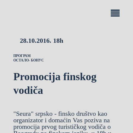
28.10.2016. 18h
ПРОГРАМ
ОСТАЛО- БОНУС
Promocija finskog
vodiča
"Seura" srpsko - finsko društvo kao
organizator i domaćin Vas poziva na
p
romocija prvog turističkog vodiča o