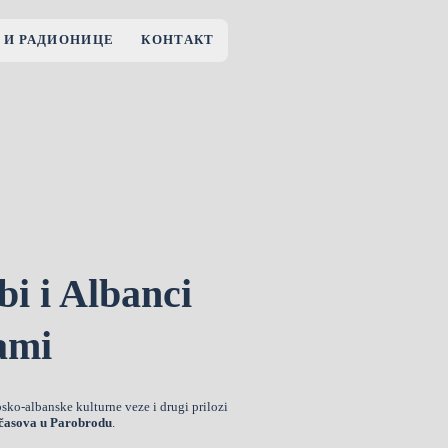
 И РАДИОНИЦЕ
КОНТАКТ
i i Albanci
ami
rpsko-albanske kulturne veze i drugi prilozi
 časova u Parobrodu
.