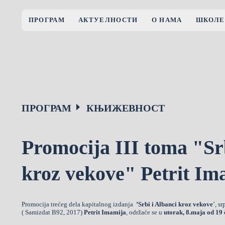
ПРОГРАМ
АКТУЕЛНОСТИ
О НАМА
ШКОЛЕ
ПРОГРАМ
КЊИЖЕВНОСТ
Promocija III toma "Srb
kroz vekove" Petrit Im
Promocija trećeg dela kapitalnog izdanja
’Srbi i Albanci kroz
vekove
’, s
( Samizdat B92, 2017)
Petrit Imamija
, održaće se u
utorak, 8.maja od 19