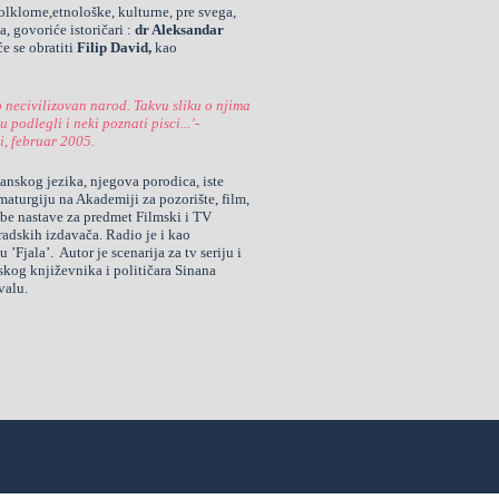
folklorne,etnološke, kulturne, pre svega,
, govoriće istoričari :
dr Aleksandar
će se obratiti
Filip David,
kao
necivilizovan narod. Takvu sliku o njima
podlegli i neki poznati pisci...’-
i, februar 2005.
anskog jezika, njegova porodica, iste
aturgiju na Akademiji za pozorište, film,
ebe nastave za predmet Filmski i TV
radskih izdavača. Radio je i kao
 ’Fjala’. Autor je scenarija za tv seriju i
kog književnika i političara Sinana
valu.