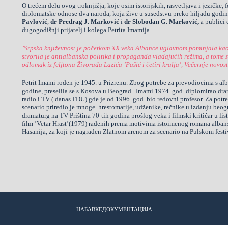
O trećem delu ovog troknjižja, koje osim istorijskih, rasvetljava i jezičke, 
diplomatske odnose dva naroda, koja žive u susedstvu preko hiljadu godina
Pavlović
,
dr Predrag J. Marković
i
dr Slobodan G.
Marković,
a publici 
dugogodišnji prijatelj i kolega Petrita Imamija.
’Srpska književnost je početkom XX veka Albance uglavnom pominjala kao 
stvorila je antialbanska politika i propaganda vladajućih režima, a tome su 
odlomak iz feljtona Živorada Lazića ’Pašić i četiri kralja’, Večernje novost
Petrit Imami rođen je 1945. u Prizrenu. Zbog potrebe za prevodiocima s alb
godine, preselila se s Kosova u Beograd. Imami 1974. god. diplomirao dram
radio i TV ( danas FDU) gde je od 1996. god. bio redovni profesor. Za potr
scenario priredio je mnoge hrestomatije, udženike, rečnike u izdanju beog
dramaturg na TV Priština 70-tih godina prošlog veka i filmski kritičar u listu
film ’Vetar Hrast’(1979) rađenih prema motivima istoimenog romana albans
Hasanija, za koji je nagrađen Zlatnom arenom za scenario na Pulskom festi
НАБАВКЕ
ДОКУМЕНТАЦИЈА