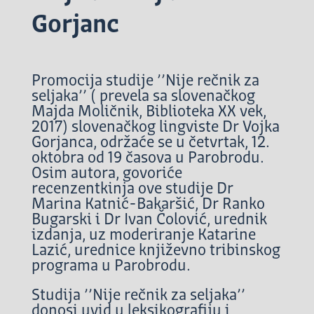
Gorjanc
Promocija studije ’’Nije rečnik za
seljaka’’ ( prevela sa slovenačkog
Majda Moličnik, Biblioteka XX vek,
2017) slovenačkog lingviste Dr Vojka
Gorjanca, održaće se u četvrtak, 12.
oktobra od 19 časova u Parobrodu.
Osim autora, govoriće
recenzentkinja ove studije Dr
Marina Katnić-Bakaršić, Dr Ranko
Bugarski i Dr Ivan Čolović, urednik
izdanja, uz moderiranje Katarine
Lazić, urednice književno tribinskog
programa u Parobrodu.
Studija ’’Nije rečnik za seljaka’’
donosi uvid u leksikografiju i