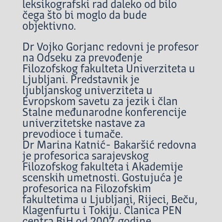
leksikografski rad daleko od bilo
čega što bi moglo da bude
objektivno.
Dr Vojko Gorjanc redovni je profesor
na Odseku za prevođenje
Filozofskog fakulteta Univerziteta u
Ljubljani. Predstavnik je
ljubljanskog univerziteta u
Evropskom savetu za jezik i član
Stalne međunarodne konferencije
univerzitetske nastave za
prevodioce i tumače.
Dr Marina Katnić- Bakaršić redovna
je profesorica sarajevskog
Filozofskog fakulteta i Akademije
scenskih umetnosti. Gostujuća je
profesorica na Filozofskim
fakultetima u Ljubljani, Rijeci, Beču,
Klagenfurtu i Tokiju. Članica PEN
centra BiH od 2007. godine.