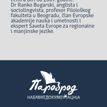
Dr Ranko Bugarski, anglista i
sociolingvista, profesor Filološkog
fakulteta u Beogradu, član Evropske
akademije nauka i umetnosti i
ekspert Saveta Evrope za regionalne
i manjinske jezike.
НАБАВКЕ
ДОКУМЕНТАЦИЈА