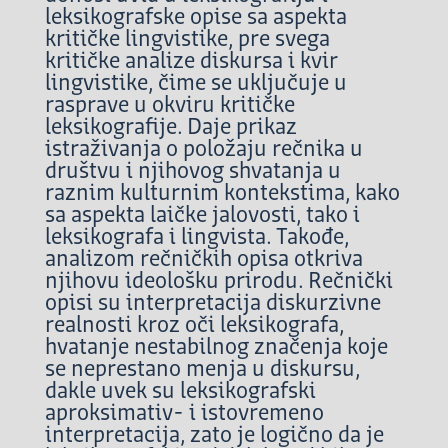
leksikografske opise sa aspekta
kritičke lingvistike, pre svega
kritičke analize diskursa i kvir
lingvistike, čime se uključuje u
rasprave u okviru kritičke
leksikografije. Daje prikaz
istraživanja o položaju rečnika u
društvu i njihovog shvatanja u
raznim kulturnim kontekstima, kako
sa aspekta laičke jalovosti, tako i
leksikografa i lingvista. Takođe,
analizom rečničkih opisa otkriva
njihovu ideološku prirodu. Rečnički
opisi su interpretacija diskurzivne
realnosti kroz oči leksikografa,
hvatanje nestabilnog značenja koje
se neprestano menja u diskursu,
dakle uvek su leksikografski
aproksimativ- i istovremeno
interpretacija, zato je logično da je