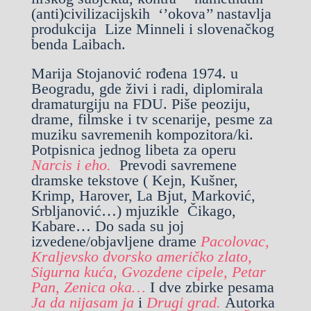
(anti)civilizacijskih ‘’okova’’ nastavlja
produkcija Lize Minneli i slovenačkog
benda Laibach.
Marija Stojanović rođena 1974. u
Beogradu, gde živi i radi, diplomirala
dramaturgiju na FDU. Piše peoziju,
drame, filmske i tv scenarije, pesme za
muziku savremenih kompozitora/ki.
Potpisnica jednog libeta za operu
Narcis i eho.
Prevodi savremene
dramske tekstove ( Kejn, Kušner,
Krimp, Harover, La Bjut, Marković,
Srbljanović…) mjuzikle Čikago,
Kabare… Do sada su joj
izvedene/objavljene drame
Pacolovac,
Kraljevsko dvorsko američko zlato,
Sigurna kuća, Gvozdene cipele, Petar
Pan, Zenica oka…
I dve zbirke pesama
Ja da nijasam ja
i
Drugi grad.
Autorka