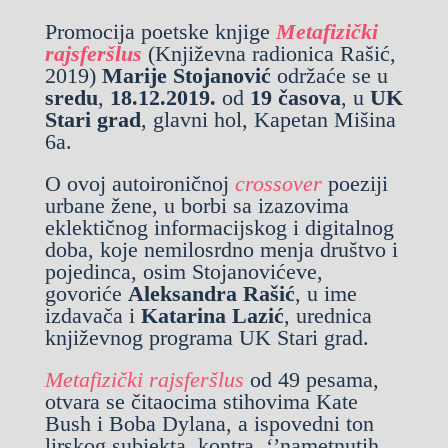
Promocija poetske knjige
Metafizički
rajsferšlus
(Književna radionica Rašić,
2019)
Marije Stojanović
održaće se u
sredu
,
18.12.2019.
od
19 časova
, u
UK
Stari grad
, glavni hol, Kapetan Mišina
6a.
O ovoj autoironičnoj
crossover
poeziji
urbane žene, u borbi sa izazovima
eklektičnog informacijskog i digitalnog
doba, koje nemilosrdno menja društvo i
pojedinca, osim Stojanovićeve,
govoriće
Aleksandra Rašić
, u ime
izdavača i
Katarina Lazić
, urednica
književnog programa UK Stari grad.
Metafizički rajsferšlus
od 49 pesama,
otvara se čitaocima stihovima Kate
Bush i Boba Dylana, a ispovedni ton
lirskog subjekta, kontra ‘’nametnutih