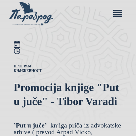
ПРОГРАМ
КЊИЖЕВНОСТ
Promocija knjige "Put
u juče" - Tibor Varadi
’Put u juče’
knjiga priča iz advokatske
arhive ( prevod Arpad Vicko,