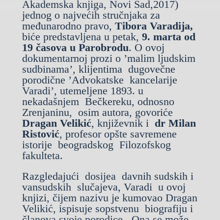
Akademska knjiga, Novi Sad,2017)
jednog o najvećih stručnjaka za
međunarodno pravo,
Tibora Varadija,
biće predstavljena u petak,
9. marta od
19 časova u Parobrodu
. O ovoj
dokumentarnoj prozi o ’malim ljudskim
sudbinama’, klijentima dugovečne
porodične ’Advokatske kancelarije
Varadi’, utemeljene 1893. u
nekadašnjem Bečkereku, odnosno
Zrenjaninu, osim autora, govoriće
Dragan Velikić
, književnik i
dr Milan
Ristović
, profesor opšte savremene
istorije beogradskog Filozofskog
fakulteta.
Razgledajući dosijea davnih sudskih i
vansudskih slučajeva, Varadi u ovoj
knjizi, čijem nazivu je kumovao Dragan
Velikić, ispisuje sopstvenu biografiju i
članova svoje porodice. Ona se može