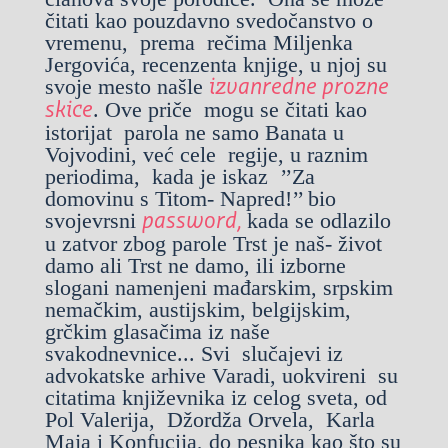
čitati kao pouzdavno svedočanstvo o
vremenu, prema rečima Miljenka
Jergovića, recenzenta knjige, u njoj su
svoje mesto našle
izvanredne prozne
. Ove priče mogu se čitati kao
skice
istorijat parola ne samo Banata u
Vojvodini, već cele regije, u raznim
periodima, kada je iskaz ’’Za
domovinu s Titom- Napred!’’ bio
svojevrsni
kada se odlazilo
password,
u zatvor zbog parole Trst je naš- život
damo ali Trst ne damo, ili izborne
slogani namenjeni mađarskim, srpskim
nemačkim, austijskim, belgijskim,
grčkim glasačima iz naše
svakodnevnice... Svi slučajevi iz
advokatske arhive Varadi, uokvireni su
citatima književnika iz celog sveta, od
Pol Valerija, Džordža Orvela, Karla
Maja i Konfucija, do pesnika kao što su