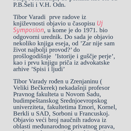
P.B.Šeli i V.H. Odn.
Tibor Varadi prve radove iz
književnosti objavio u časopisu
Uj
, u kome je do 1971. bio
Symposion
odgovorni urednik. Do sada je objavio
nekoliko knjiga eseja, od ’Zar nije sam
život najbolji provod?’ do
prošlogodišnje ’Istorije i guščje perje’,
kao i prvu knjigu priča iz advokatske
arhive ’Spisi i ljudi’
Tibor Varady rođen u Zrenjaninu (
Veliki Bečkerek) nekadašnji profesor
Pravnog fakulteta u Novom Sadu,
budimpeštanskog Srednjoevropskog
univerziteta, fakultetima Emori, Kornel,
Berkli u SAD, Sorboni u Francuskoj.
Objavio veći broj naučnih radova iz
oblasti međunarodnog privatnog prava,