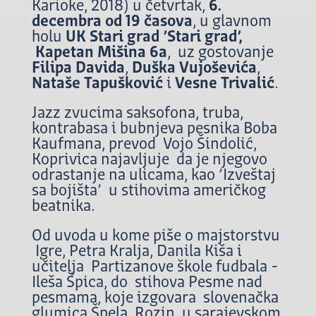
Karioke, 2018) u četvrtak,
6.
decembra
od 19 časova
, u glavnom
holu
UK Stari grad ’Stari grad’,
Kapetan Mišina 6a
, uz gostovanje
Filipa Davida
,
Duška Vujoševića
,
Nataše Tapušković
i
Vesne Trivalić
.
Jazz zvucima saksofona, truba,
kontrabasa i bubnjeva pesnika Boba
Kaufmana, prevod Vojo Šindolić,
Koprivica najavljuje da je njegovo
odrastanje na ulicama, kao ’Izveštaj
sa bojišta’ u stihovima američkog
beatnika.
Od uvoda u kome piše o majstorstvu
Igre, Petra Kralja, Danila Kiša i
učitelja Partizanove škole fudbala -
Ileša Špica, do stihova Pesme nad
pesmama, koje izgovara slovenačka
glumica Špela Rozin, u sarajevskom