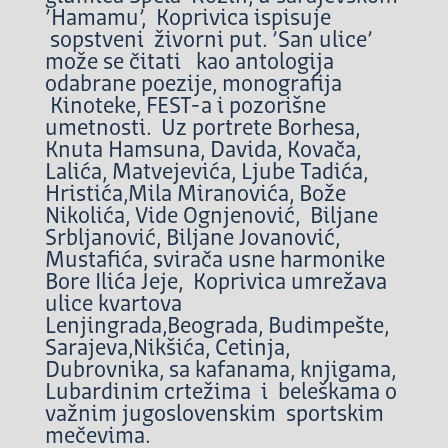
’Hamamu’, Koprivica ispisuje
sopstveni živorni put. ’San ulice’
može se čitati kao antologija
odabrane poezije, monografija
Kinoteke, FEST-a i pozorišne
umetnosti. Uz portrete Borhesa,
Knuta Hamsuna, Davida, Kovača,
Lalića, Matvejevića, Ljube Tadića,
Hristića,Mila Miranovića, Bože
Nikolića, Vide Ognjenović, Biljane
Srbljanović, Biljane Jovanović,
Mustafića, svirača usne harmonike
Bore Ilića Jeje, Koprivica umrežava
ulice kvartova
Lenjingrada,Beograda, Budimpešte,
Sarajeva,Nikšića, Cetinja,
Dubrovnika, sa kafanama, knjigama,
Lubardinim crtežima i beleškama o
važnim jugoslovenskim sportskim
mečevima.