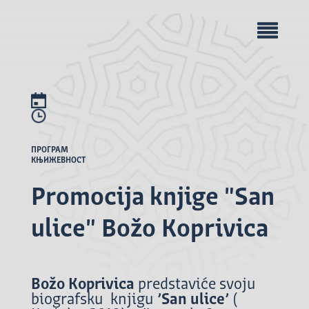
ПРОГРАМ
КЊИЖЕВНОСТ
Promocija knjige "San
ulice" Božo Koprivica
Božo Koprivica
predstaviće svoju
biografsku knjigu
’San ulice’
(