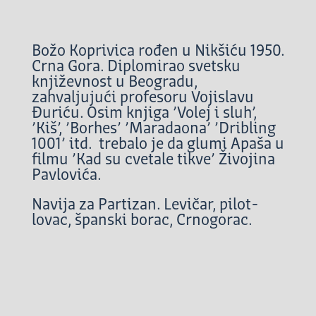
Božo Koprivica rođen u Nikšiću 1950.
Crna Gora. Diplomirao svetsku
književnost u Beogradu,
zahvaljujući profesoru Vojislavu
Đuriću. Osim knjiga ’Volej i sluh’,
’Kiš’, ’Borhes’ ’Maradaona’ ’Dribling
1001’ itd. trebalo je da glumi Apaša u
filmu ’Kad su cvetale tikve’ Živojina
Pavlovića.
Navija za Partizan. Levičar, pilot-
lovac, španski borac, Crnogorac.