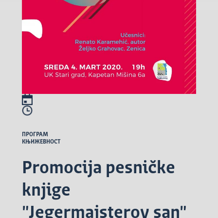
ПРОГРАМ
КЊИЖЕВНОСТ
Promocija pesničke
knjige
"Jegermajsterov san"