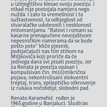
u izbjeglištvu klesao svoju poeziju. I
nikad nije postojala namjera nego
nužda. I zato ta vremešnost i ta
suštastvenost, ta odbjeglost od
stvaralačke udobnosti i nesklonost
mitomanijama. “Ratovi i romani su
kasarne prenapučene nevojaštvom
nepesničkim namerama da se bude
pošto poto” kliče pjesnik,
podsjećajući nas tim stihom na
Miljkovića koji proriče da će
jednoga dana svi pisati poeziju. Jer
za Renata je poezija opasan i
kompulsivan čin, mi(o)mikrična
pojava, nekontrolisani elokventni
treptaj, trans, epileptičko otkrovenje
iz rukava noćobdije, slobodni pad.
Renato Karamehić rođen je
1965.godine u Banjaluci. Studirao