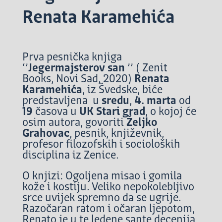
Renata Karamehića
Prva pesnička knjiga
‘’
Jegermajsterov san
’’ ( Zenit
Books, Novi Sad, 2020)
Renata
Karamehića
, iz Švedske, biće
predstavljena u
sredu
,
4. marta
od
19
časova u
UK Stari grad
, o kojoj će
osim autora, govoriti
Željko
Grahovac
, pesnik, književnik,
profesor filozofskih i socioloških
disciplina iz Zenice.
O knjizi: Ogoljena misao i gomila
kože i kostiju. Veliko nepokolebljivo
srce uvijek spremno da se ugrije.
Razočaran ratom i očaran ljepotom,
Renato je u te ledene sante decenija