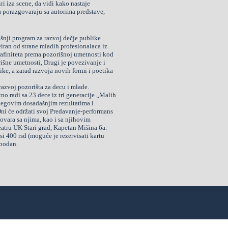
ri iza scene, da vidi kako nastaje
a porazgovaraju sa autorima predstave,
šnji program za razvoj dečje publike
iran od strane mladih profesionalaca iz
e afiniteta prema pozorišnoj umetnosti kod
rišne umetnosti, Drugi je povezivanje i
ike, a zarad razvoja novih formi i poetika
azvoj pozorišta za decu i mlade.
no radi sa 23 dece iz tri generacije „Malih
jegovim dosadašnjim rezultatima i
ni će održati svoj Predavanje-performans
ovara sa njima, kao i sa njihovim
atru UK Stari grad, Kapetan Mišina 6a.
i 400 rsd (moguće je rezervisati kartu
obodan.