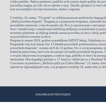
velike publike. Nakon predstave, publika svih uzrasta imaće prilike da zavi
pozorišna magija, pa čak i da se oproba u njoj. Takođe, gledaoci će moći d
koji su nestrpljivi da čuju komentare, utiske i sugestije.
U nedelju, 24. marta, “Tri groša“ sa velikim ponosom predstavlja dugogodi
„Mali pozorišni eksperti“. Program je u potpunosti besplatan, namenski kre
pozorišnih umetnosti, i ima dvostruki cilj. Prvi je upoznavanje i razvijanj
dece i ohrabrivanje i osnaživanje kritičkog mišljenja na primerima iz pozo
stvaranje platforme za dijalog između autora pozorišta za decu i dečje publ
na pozorišnim scenama za decu.
Program je nastao 2016. godine sa podrškom ASITEŽ Srbija, Udruženja za r
Programski tim, koji danas čini 13 mladih pozorišnih profesionalaca, trenut
pozorišnih eksperata“, uzrasta od 8 do 12 godina. Sve o ovom programu, n
budućim planovima, moći ćete da saznate od malih pozorišnih eksperata. O
o svojim iskustvima na programu, a nakon toga, publika će moći da porazg
mentorima. Oba događaja počinju u 17 časova i održavaju se u Parobrod Te
Cena karte za predstavu „Božićna priča po Čarlsu Dikensu“ 23. marta, iznos
upitom na 3grosa@gmail.com, a za program u nedelju 24. marta ulaz je sl
НАБАВКЕ
ДОКУМЕНТАЦИЈА